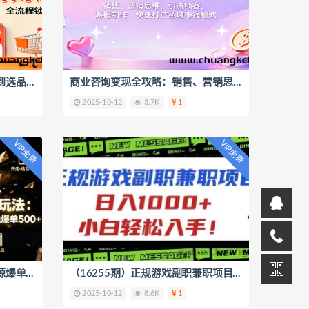
小红书无货源搞钱课：从开店到选品，剪辑运营，售后处理，全流程解锁赚钱秘籍
商业咨询变现全攻略：销售、营销思维，引流锁客，海报制作，快速打造私域赚钱模式
2025-10-12
3.7K
1
VIP免费
VIP免费
（16256期）小红书电商无货源爆单玩法：店铺开通+爆品筛选+笔记制作，一晚爆单500+
（16255期）正规游戏副职兼职项目，日入1000+，小白轻松入手！
2025-10-12
8.6K
1