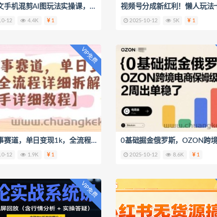
小说推文手机混剪AI图玩法实操课，日入可观，手机即可独立完成
10-12
4.4K
1
2025-10-12
5K
1
VIP免费
漫画故事赛道，单日变现1k，全流程详细拆解【手把手详细教程】
10-12
1.9K
1
2025-10-12
8.6K
1
VIP免费