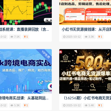
缠论实战系统课：直播录屏回放（含行情分析 + 实操答疑（更新10月）
10-12
7.1K
1
2025-10-12
3.3K
1
VIP免费
TikTok跨境电商实战课：从基础到运营，涵盖选品、推广、物流，助力高效变现
10-12
5.3K
1
2025-10-12
5.4K
1