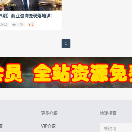
（16249期）商业咨询变现落地课：IP定位/视觉营销/流量转化，单客单价提升300%
10-12
4.4K
1
1
更多介绍
快速搜索
源
VIP介绍