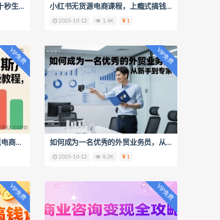
视频号分成新红利！懒人玩法十秒生成视频，不用剪辑不用拍摄，手机一键操作，单日1k+【揭秘】
小红书无货源电商课程，上瘾式搞钱计划，不论月薪3k还是3W都应该学的賺钱技巧
2025-10-12
1.4K
1
VIP免费
VIP免费
0基础掘金俄罗斯，OZON跨境电商保姆级教程，2周出单稳了
如何成为一名优秀的外贸业务员，从新手到专家
2025-10-12
8.2K
1
VIP免费
VIP免费