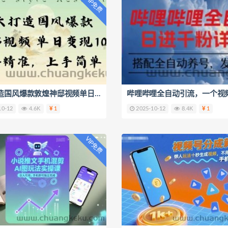
VIP免费
一天打造国风爆款敦煌神邸视频单日变现1k+人群精准，上手简单
10-12
4.6K
1
2025-10-12
8.4K
1
VIP免费