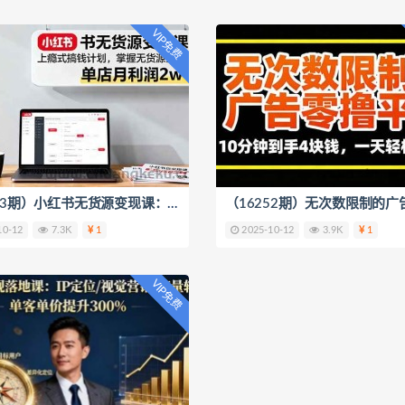
VIP免费
（16253期）小红书无货源变现课：上瘾式搞钱计划，掌握无货源全流程，单店月利润2w+
10-12
7.3K
1
2025-10-12
3.9K
1
VIP免费