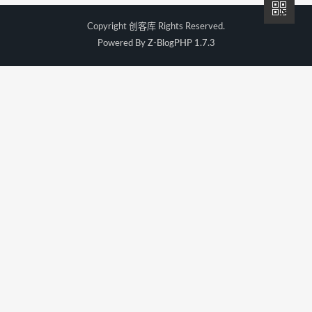
Copyright
创客库
Rights Reserved.
Powered By
Z-BlogPHP 1.7.3