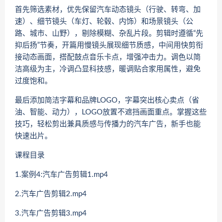
首先筛选素材，优先保留汽车动态镜头（行驶、转弯、加
速）、细节镜头（车灯、轮毂、内饰）和场景镜头（公
路、城市、山野），剔除模糊、杂乱片段。剪辑时遵循“先
抑后扬”节奏，开篇用慢镜头展现细节质感，中间用快剪衔
接动态画面，搭配鼓点音乐卡点，增强冲击力。调色以简
洁高级为主，冷调凸显科技感，暖调贴合家用属性，避免
过度饱和。
最后添加简洁字幕和品牌LOGO，字幕突出核心卖点（省
油、智能、动力），LOGO放置不遮挡画面重点。掌握这些
技巧，轻松剪出兼具质感与传播力的汽车广告，新手也能
快速出片。
课程目录
1.案例4:汽车广告剪辑1.mp4
2.汽车广告剪辑2.mp4
3.汽车广告剪辑3.mp4