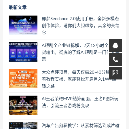
最新文章
即梦Seedance 2.0使用手册，全新多模态
创作体验，请你们大胆想象，其余的交给
它
A短剧全产业链拆解，2天12小时全程干
货输出，彻底的了解AI短剧是一门什么生
意
大众点评项目，每天仅需20-40分钟，跟
着教程实操，就能轻松开启月入1W+賺
钱之路
AI王者荣耀MVP结算画面，王者P图新玩
法，引流王者游戏粉变现
汽车广告剪辑教学：从素材筛选到成片输