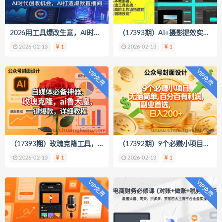
2026用工具爆改生意，AI时代创收机会，AI打造爆款直播间
（17393期）AI+摄影提效实战营，从本地部署，主流工具实战，到高阶工作流搭建的全链路技能
2026-02-13
1
2026-02-13
1
VIP免费
VIP免费
（17393期）玫瑰克隆工具，ai鲁大魔，自媒体必备神器，一键爆款神器，详细教程。
（17392期）9个必赚小项目，无脑简单，百分百有利润，副业首选，日入300+
2026-02-13
1
2026-02-13
1
VIP免费
VIP免费