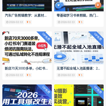
汽车广告剪辑教学：从素材筛选到成片输出，新手也能剪出高级感汽车大片
零基础学习书单剪辑，热门视频类型的完整制作流程（更新2026）
2026-02-13
1
2026-02-13
1
VIP免费
VIP免费
新店70天3000多单，小红书冷门赛道装修闭坑指南玩法，可通过私域转化不违规课程
无潜不起全域入池直播课：2026全域逻辑，短视频入池，标签强化一步到位
2026-02-13
1
2026-02-13
1
VIP免费
VIP免费