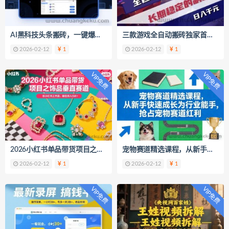
AI黑科技头条搬砖，一键爆改各平台热门图文，原创度直接拉满，矩阵搞月入2W+【揭秘】
三款游戏全自动搬砖独家首发，日入1k+，全自动无需人工操作，长期稳定的副业项目【揭秘】
2026-02-12
1
2026-02-12
1
VIP免费
VIP免费
2026小红书单品带货项目之饰品垂直赛道，潮在小红书上开店，稳定月入5W+
宠物赛道精选课程，从新手快速成长为行业能手，抢占宠物赛道红利
2026-02-12
1
2026-02-12
1
VIP免费
VIP免费