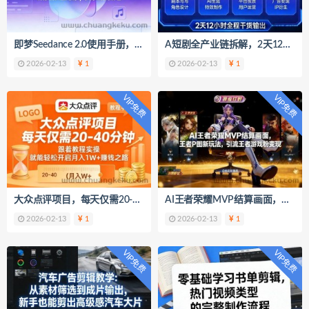
即梦Seedance 2.0使用手册，全新多模态创作体验，请你们大胆想象，其余的交给它
A短剧全产业链拆解，2天12小时全程干货输出，彻底的了解AI短剧是一门什么生意
2026-02-13
1
2026-02-13
1
VIP免费
VIP免费
大众点评项目，每天仅需20-40分钟，跟着教程实操，就能轻松开启月入1W+賺钱之路
AI王者荣耀MVP结算画面，王者P图新玩法，引流王者游戏粉变现
2026-02-13
1
2026-02-13
1
VIP免费
VIP免费