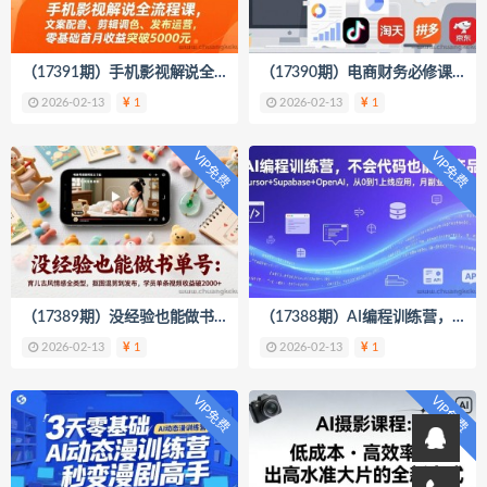
（17391期）手机影视解说全流程课，文案配音、剪辑调色、发布运营，零基础首月收益突破5000元
（17390期）电商财务必修课（对账+做账+税务+分析）覆盖抖音、淘天、拼多多、京东四大主流平台全盘实操
2026-02-13
1
2026-02-13
1
VIP免费
VIP免费
（17389期）没经验也能做书单号：育儿古风情感全类型，抠图混剪到发布，学员单条视频收益破2000+
（17388期）AI编程训练营，不会代码也能做产品，Cursor+Supabase+OpenAI，从0到1上线应用，月副业收入破3万
2026-02-13
1
2026-02-13
1
VIP免费
VIP免费