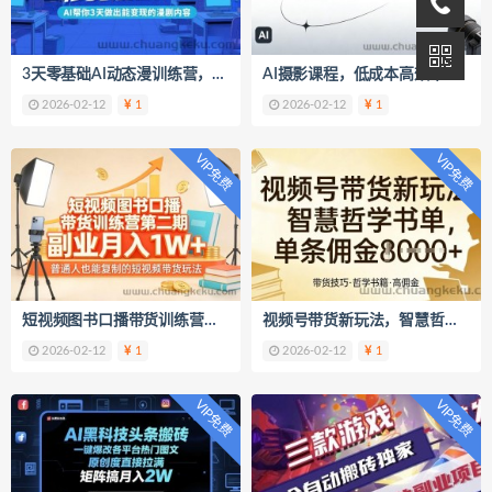
3天零基础AI动态漫训练营，秒变漫剧高手，AI帮你3天做出能变现的漫剧内容
AI摄影课程，低成本高效率产出高水准大片的全新方式
2026-02-12
1
2026-02-12
1
VIP免费
VIP免费
短视频图书口播带货训练营第二期，副业月入1W＋，普通人也能复制的短视频带货玩法
视频号带货新玩法，智慧哲学书单，单条佣金1k+
2026-02-12
1
2026-02-12
1
VIP免费
VIP免费