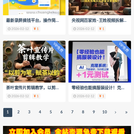
最新录屏搞钱平台，操作简单，一看就会，一小时30+，号多一天3张+，收益秒到【揭秘】
央视网百家姓–王姓视频拆解，以姓氏为噱头拉停留点赞涨粉
2026-02-12
1
2026-02-12
1
VIP免费
VIP免费
茶叶宣传片剪辑教学，以剪为笔，赋茶以韵，新手也能拍出高级感
零经验也能搞服装设计！克隆系统：AI点几下出设计，5小时上架+1元测试
2026-02-12
1
2026-02-12
1
1
2
3
4
5
6
7
8
9
10