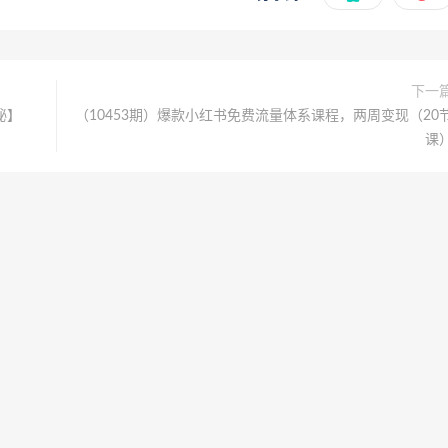
下一
秘】
（10453期）爆款小红书免费流量体系课程，两周变现（20
课