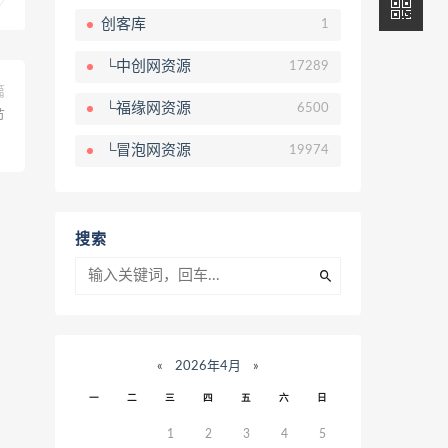
创客库
1
└中创网资源
17289
篇
└福缘网资源
6500
节
）
└冒泡网资源
19974
搜索
«
2026年4月
»
一
二
三
四
五
六
日
1
2
3
4
5