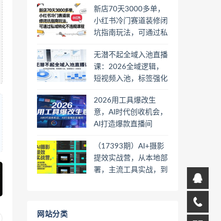
新店70天3000多单，
小红书冷门赛道装修闭
坑指南玩法，可通过私
域转化不违规课程
无潜不起全域入池直播
课：2026全域逻辑，
短视频入池，标签强化
一步到位
2026用工具爆改生
意，AI时代创收机会，
AI打造爆款直播间
（17393期）AI+摄影
提效实战营，从本地部
署，主流工具实战，到
高阶工作流搭建的全链
路技能
网站分类