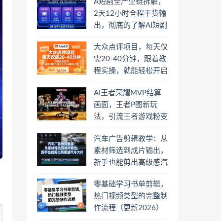
A短剧全产业链拆解，
2天12小时全程干货输
出，彻底的了解AI短剧
是一门什么生意
大众点评项目，每天仅
需20-40分钟，跟着教
程实操，就能轻松开启
月入1W+賺钱之路
AI王者荣耀MVP结算
画面，王者P图新玩
法，引流王者游戏粉变
现
汽车广告剪辑教学：从
素材筛选到成片输出，
新手也能剪出高级感汽
车大片
零基础学习书单剪辑，
热门视频类型的完整制
作流程（更新2026）