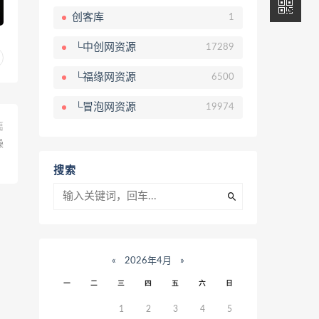
创客库
1
└中创网资源
17289
└福缘网资源
6500
└冒泡网资源
19974
篇
操
）
搜索
«
2026年4月
»
一
二
三
四
五
六
日
1
2
3
4
5