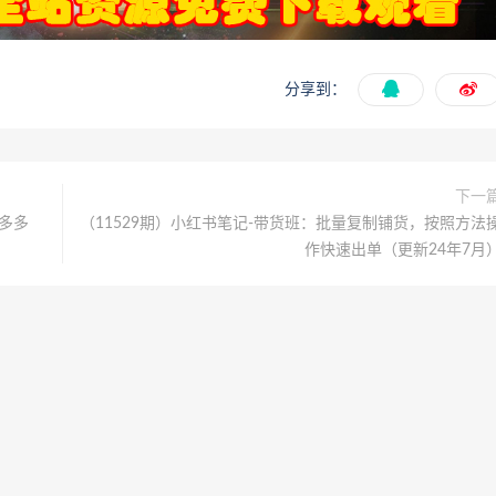
分享到：
下一
多多
（11529期）小红书笔记-带货班：批量复制铺货，按照方法
作快速出单（更新24年7月