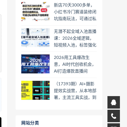
新店70天3000多单，
小红书冷门赛道装修闭
坑指南玩法，可通过私
域转化不违规课程
无潜不起全域入池直播
课：2026全域逻辑，
短视频入池，标签强化
一步到位
2026用工具爆改生
意，AI时代创收机会，
AI打造爆款直播间
（17393期）AI+摄影
提效实战营，从本地部
署，主流工具实战，到
高阶工作流搭建的全链
路技能
网站分类