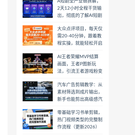
A短剧全产业链拆解，
2天12小时全程干货输
出，彻底的了解AI短剧
是一门什么生意
大众点评项目，每天仅
需20-40分钟，跟着教
程实操，就能轻松开启
月入1W+賺钱之路
AI王者荣耀MVP结算
画面，王者P图新玩
法，引流王者游戏粉变
现
汽车广告剪辑教学：从
素材筛选到成片输出，
新手也能剪出高级感汽
车大片
零基础学习书单剪辑，
热门视频类型的完整制
作流程（更新2026）