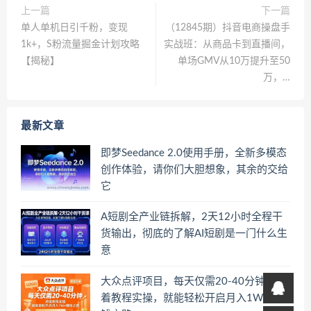
上一篇
下一篇
单人单机日引千粉，变现
（12845期）抖音电商操盘手
1k+，S粉流量掘金计划攻略
实战班：从商品卡到直播间，
【揭秘】
单场GMV从10万提升至50
万，…
最新文章
即梦Seedance 2.0使用手册，全新多模态
创作体验，请你们大胆想象，其余的交给
它
A短剧全产业链拆解，2天12小时全程干
货输出，彻底的了解AI短剧是一门什么生
意
大众点评项目，每天仅需20-40分钟，跟
着教程实操，就能轻松开启月入1W+賺