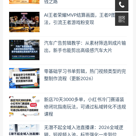
钱之路
AI王者荣耀MVP结算画面，王者P图新玩
法，引流王者游戏粉变现
汽车广告剪辑教学：从素材筛选到成片输
出，新手也能剪出高级感汽车大片
零基础学习书单剪辑，热门视频类型的完
整制作流程（更新2026）
新店70天3000多单，小红书冷门赛道装
修闭坑指南玩法，可通过私域转化不违规
课程
无潜不起全域入池直播课：2026全域逻
辑，短视频入池，标签强化一步到位