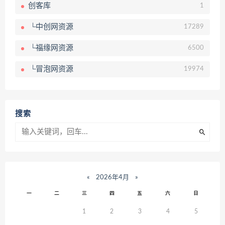
创客库
1
└中创网资源
17289
└福缘网资源
6500
└冒泡网资源
19974
搜索
«
2026年4月
»
一
二
三
四
五
六
日
1
2
3
4
5