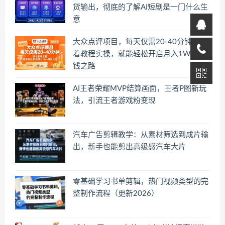
货输出，彻底的了解AI短剧是一门什么生
意
大众点评项目，每天仅需20-40分钟，跟
着教程实操，就能轻松开启月入1W+賺
钱之路
AI王者荣耀MVP结算画面，王者P图新玩
法，引流王者游戏粉变现
汽车广告剪辑教学：从素材筛选到成片输
出，新手也能剪出高级感汽车大片
零基础学习书单剪辑，热门视频类型的完
整制作流程（更新2026）