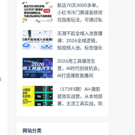
新店70天3000多单，
小红书冷门赛道装修闭
坑指南玩法，可通过私
域转化不违规课程
无潜不起全域入池直播
课：2026全域逻辑，
短视频入池，标签强化
一步到位
2026用工具爆改生
意，AI时代创收机会，
AI打造爆款直播间
等
（17393期）AI+摄影
提效实战营，从本地部
署，主流工具实战，到
高阶工作流搭建的全链
路技能
网站分类