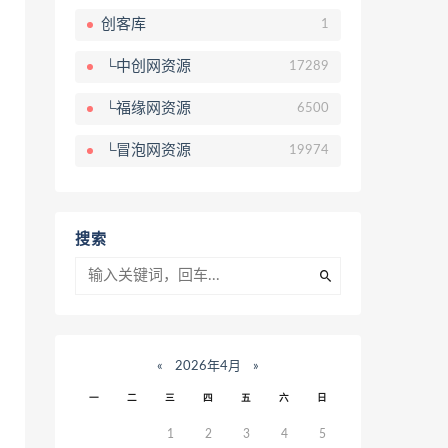
创客库
1
└中创网资源
17289
└福缘网资源
6500
└冒泡网资源
19974
搜索
«
2026年4月
»
一
二
三
四
五
六
日
1
2
3
4
5