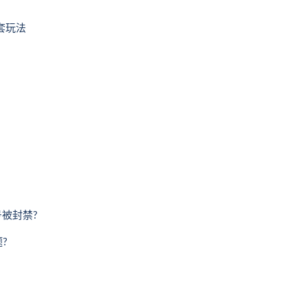
套玩法
被封禁?
?