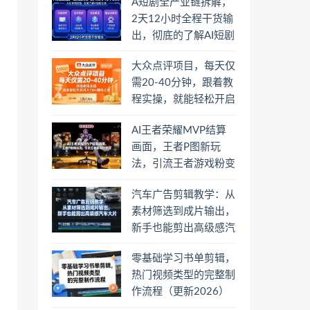
A短剧全产业链拆解，
2天12小时全程干货输
出，彻底的了解AI短剧
是一门什么生意
大众点评项目，每天仅
需20-40分钟，跟着教
程实操，就能轻松开启
月入1W+賺钱之路
AI王者荣耀MVP结算
画面，王者P图新玩
法，引流王者游戏粉变
现
汽车广告剪辑教学：从
素材筛选到成片输出，
新手也能剪出高级感汽
车大片
零基础学习书单剪辑，
热门视频类型的完整制
作流程（更新2026）