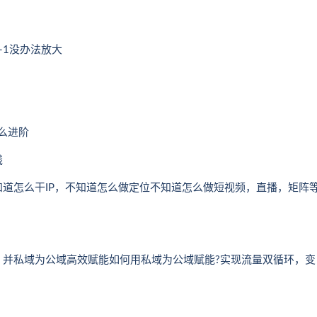
-1没办法放大
么进阶
钱
道怎么干IP，不知道怎么做定位不知道怎么做短视频，直播，矩阵
，并私域为公域高效赋能如何用私域为公域赋能?实现流量双循环，变