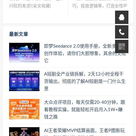
兴旺的发烫!(全文收藏)
巧，投放逻辑等，打造女性IP
变现
最新文章
即梦Seedance 2.0使用手册，全新多模态
创作体验，请你们大胆想象，其余的交给
它
A短剧全产业链拆解，2天12小时全程干
货输出，彻底的了解AI短剧是一门什么生
意
大众点评项目，每天仅需20-40分钟，跟
着教程实操，就能轻松开启月入1W+賺
钱之路
AI王者荣耀MVP结算画面，王者P图新玩