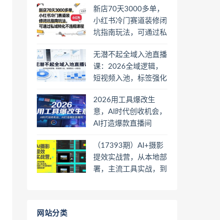
新店70天3000多单，
小红书冷门赛道装修闭
坑指南玩法，可通过私
域转化不违规课程
无潜不起全域入池直播
课：2026全域逻辑，
短视频入池，标签强化
一步到位
2026用工具爆改生
意，AI时代创收机会，
AI打造爆款直播间
（17393期）AI+摄影
提效实战营，从本地部
署，主流工具实战，到
高阶工作流搭建的全链
路技能
网站分类