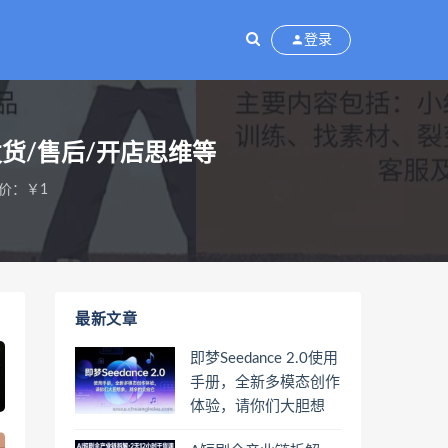
登录
发货/售后/开店思维等
价：￥1
最新文章
即梦Seedance 2.0使用
手册，全新多模态创作
体验，请你们大胆想
象，其余的交给它