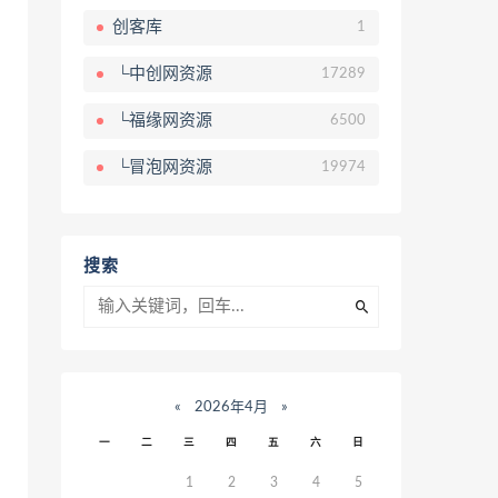
创客库
1
└中创网资源
17289
└福缘网资源
6500
└冒泡网资源
19974
搜索
«
2026年4月
»
一
二
三
四
五
六
日
1
2
3
4
5