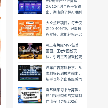
A短剧全产业链拆解，
2天12小时全程干货输
出，彻底的了解AI短剧
是一门什么生意
大众点评项目，每天仅
需20-40分钟，跟着教
程实操，就能轻松开启
月入1W+賺钱之路
AI王者荣耀MVP结算
画面，王者P图新玩
法，引流王者游戏粉变
现
汽车广告剪辑教学：从
素材筛选到成片输出，
新手也能剪出高级感汽
车大片
零基础学习书单剪辑，
热门视频类型的完整制
作流程（更新2026）