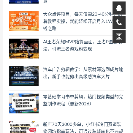
意
大众点评项目，每天仅需20-40分钟，跟
着教程实操，就能轻松开启月入1W+賺
钱之路
AI王者荣耀MVP结算画面，王者P图新玩
法，引流王者游戏粉变现
汽车广告剪辑教学：从素材筛选到成片输
出，新手也能剪出高级感汽车大片
零基础学习书单剪辑，热门视频类型的完
整制作流程（更新2026）
新店70天3000多单，小红书冷门赛道装
修闭坑指南玩法，可通过私域转化不违规