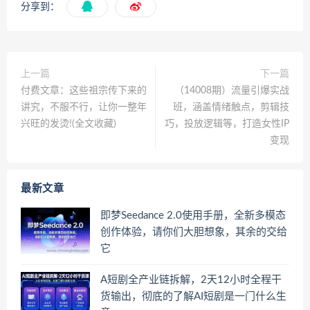
分享到：
上一篇
下一篇
付费文章：这些祖宗传下来的
（14008期）流量引爆实战
讲究，不服不行，让你一整年
班，涵盖情绪触点，剪辑技
兴旺的发烫!(全文收藏)
巧，投放逻辑等，打造女性IP
变现
最新文章
即梦Seedance 2.0使用手册，全新多模态
创作体验，请你们大胆想象，其余的交给
它
A短剧全产业链拆解，2天12小时全程干
货输出，彻底的了解AI短剧是一门什么生