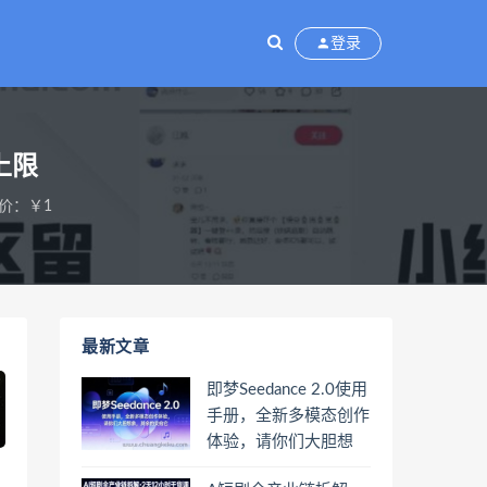
登录
上限
价：￥1
最新文章
即梦Seedance 2.0使用
手册，全新多模态创作
体验，请你们大胆想
象，其余的交给它