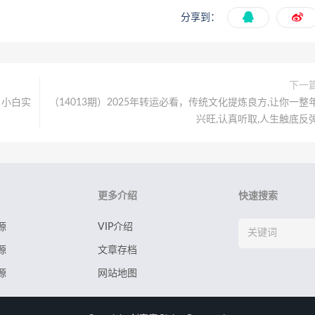
分享到：
下一
，小白实
（14013期）2025年转运必看，传统文化提炼良方,让你一整
兴旺,认真听取,人生触底反
更多介绍
快速搜索
源
VIP介绍
源
文章存档
源
网站地图