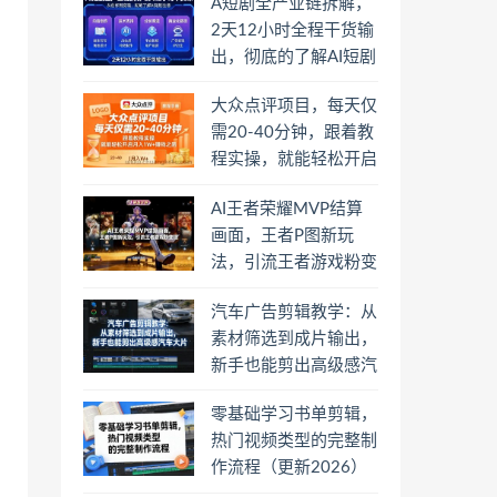
A短剧全产业链拆解，
2天12小时全程干货输
出，彻底的了解AI短剧
是一门什么生意
大众点评项目，每天仅
需20-40分钟，跟着教
程实操，就能轻松开启
月入1W+賺钱之路
AI王者荣耀MVP结算
画面，王者P图新玩
法，引流王者游戏粉变
现
汽车广告剪辑教学：从
素材筛选到成片输出，
新手也能剪出高级感汽
车大片
零基础学习书单剪辑，
热门视频类型的完整制
作流程（更新2026）