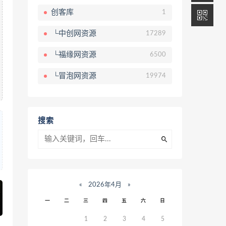
创客库
1
└中创网资源
17289
└福缘网资源
6500
└冒泡网资源
19974
搜索
«
2026年4月
»
一
二
三
四
五
六
日
1
2
3
4
5