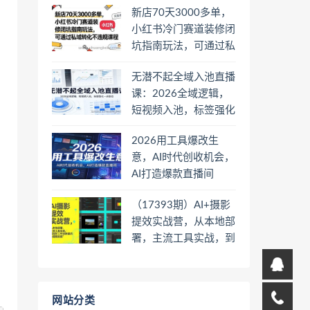
新店70天3000多单，
小红书冷门赛道装修闭
坑指南玩法，可通过私
域转化不违规课程
无潜不起全域入池直播
课：2026全域逻辑，
短视频入池，标签强化
一步到位
2026用工具爆改生
意，AI时代创收机会，
AI打造爆款直播间
（17393期）AI+摄影
提效实战营，从本地部
署，主流工具实战，到
高阶工作流搭建的全链
路技能
网站分类