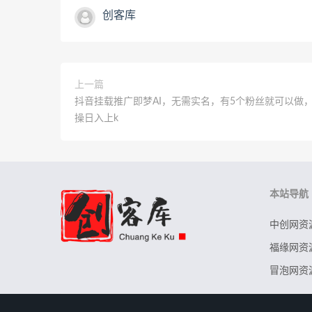
创客库
上一篇
抖音挂载推广即梦AI，无需实名，有5个粉丝就可以做
操日入上k
本站导航
中创网资
福缘网资
冒泡网资