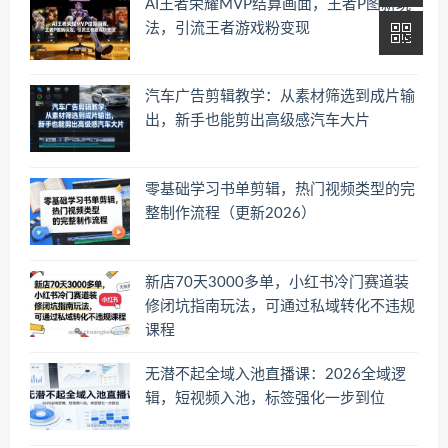
AI王者荣耀MVP结算画面，王者P图新玩
法，引流王者游戏粉变现
汽车广告剪辑教学：从素材筛选到成片输
出，新手也能剪出高级感汽车大片
零基础学习书单剪辑，热门视频类型的完
整制作流程（更新2026）
新店70天3000多单，小红书冷门赛道装
修闭坑指南玩法，可通过私域转化不违规
课程
无潜不起全域入池直播课：2026全域逻
辑，短视频入池，标签强化一步到位