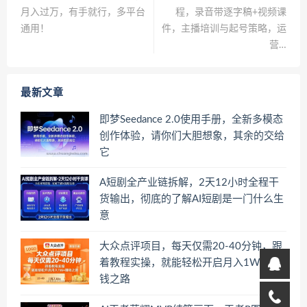
月入过万，有手就行，多平台
程，录音带逐字稿+视频课
通用！
件，主播培训与起号策略，运
营…
最新文章
即梦Seedance 2.0使用手册，全新多模态
创作体验，请你们大胆想象，其余的交给
它
A短剧全产业链拆解，2天12小时全程干
货输出，彻底的了解AI短剧是一门什么生
意
大众点评项目，每天仅需20-40分钟，跟
着教程实操，就能轻松开启月入1W+賺
钱之路