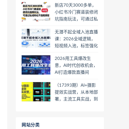
新店70天3000多单，
小红书冷门赛道装修闭
坑指南玩法，可通过私
域转化不违规课程
无潜不起全域入池直播
课：2026全域逻辑，
短视频入池，标签强化
一步到位
2026用工具爆改生
意，AI时代创收机会，
AI打造爆款直播间
（17393期）AI+摄影
提效实战营，从本地部
署，主流工具实战，到
高阶工作流搭建的全链
路技能
网站分类