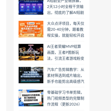
A短剧全产业链拆解，
2天12小时全程干货输
出，彻底的了解AI短剧
是一门什么生意
大众点评项目，每天仅
需20-40分钟，跟着教
程实操，就能轻松开启
月入1W+賺钱之路
AI王者荣耀MVP结算
画面，王者P图新玩
法，引流王者游戏粉变
现
汽车广告剪辑教学：从
素材筛选到成片输出，
新手也能剪出高级感汽
车大片
零基础学习书单剪辑，
热门视频类型的完整制
作流程（更新2026）