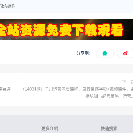
打造与操作
分享到：
下一
平台通
（14031期）千川运营深度课程，录音带逐字稿+视频课件，
播培训与起号策略，运营
更多介绍
快速搜索