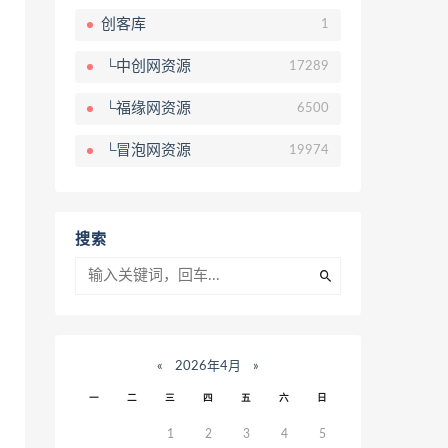
创客库
1
└中创网资源
17289
└福缘网资源
6500
└冒泡网资源
19974
搜索
«
2026年4月
»
一
二
三
四
五
六
日
1
2
3
4
5