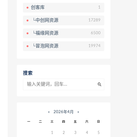
创客库
1
└中创网资源
17289
└福缘网资源
6500
└冒泡网资源
19974
搜索
«
2026年4月
»
一
二
三
四
五
六
日
1
2
3
4
5