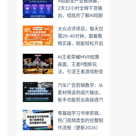
A短剧全产业链拆解，
2天12小时全程干货输
出，彻底的了解AI短剧
是一门什么生意
大众点评项目，每天仅
需20-40分钟，跟着教
程实操，就能轻松开启
月入1W+賺钱之路
AI王者荣耀MVP结算
画面，王者P图新玩
法，引流王者游戏粉变
现
汽车广告剪辑教学：从
素材筛选到成片输出，
新手也能剪出高级感汽
车大片
零基础学习书单剪辑，
热门视频类型的完整制
作流程（更新2026）