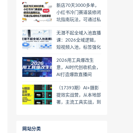
新店70天3000多单，
小红书冷门赛道装修闭
坑指南玩法，可通过私
域转化不违规课程
无潜不起全域入池直播
课：2026全域逻辑，
短视频入池，标签强化
一步到位
2026用工具爆改生
意，AI时代创收机会，
AI打造爆款直播间
（17393期）AI+摄影
提效实战营，从本地部
署，主流工具实战，到
高阶工作流搭建的全链
路技能
网站分类