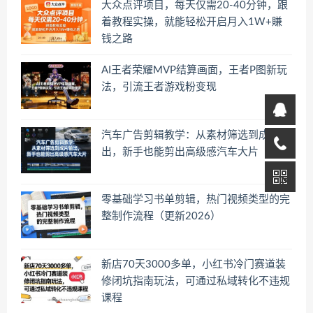
大众点评项目，每天仅需20-40分钟，跟
着教程实操，就能轻松开启月入1W+賺
钱之路
AI王者荣耀MVP结算画面，王者P图新玩
法，引流王者游戏粉变现
汽车广告剪辑教学：从素材筛选到成片输
出，新手也能剪出高级感汽车大片
零基础学习书单剪辑，热门视频类型的完
整制作流程（更新2026）
新店70天3000多单，小红书冷门赛道装
修闭坑指南玩法，可通过私域转化不违规
课程