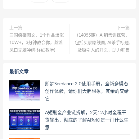
上一篇
下一篇
三国疯癫图文，1个作品爆涨
（14055期）AI销售训练营，
10W+，3分钟教会你，趁着
包括买家路线图, AI杀手标题,
风口无脑冲(附详细教学)
及吸引人的开头，助力销售
最新文章
即梦Seedance 2.0使用手册，全新多模态
创作体验，请你们大胆想象，其余的交给
它
A短剧全产业链拆解，2天12小时全程干
货输出，彻底的了解AI短剧是一门什么生
意