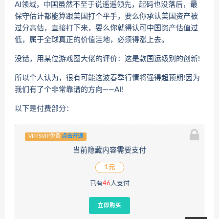
AI领域，中国虽然不至于说遥遥领先，起码也没落后，最
保守估计都能算跟美国打个平手，要么你承认美国资产被
过分高估，直接打下来，要么你就得认可中国资产估值过
低，属于全球真正的价值洼地，必须得涨上去。
没错，用某位游戏圈大佬的评价：这是款国运级别的创新!
所以个人认为，很有可能这波春季行情将强得超预期!因为
我们有了个非常靠谱的方向——AI!
以下是付费部分：
VIP/SVIP免费
点击开通
当前隐藏内容需要支付
1元
已有
46
人支付
立即购买