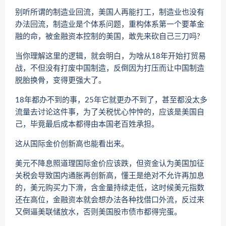
别听所谓的制造业回流，美国人再能打工，制造业也没有
办法回流，制造业是个体系问题，重构体系第一个要革金
融的命，被金融资本控制的美国，敢先来砍自己三刀吗?
当你理解这里的逻辑，就会明白，为啥从18年开始打贸易
战，不但没有打废中国制造，反倒因为打压而让中国制造
脱胎换骨，变得更强大了。
18年都办不到的事，25年它就更办不到了，甚至都没太多
流量去讨论这件事，为了关税忧心忡忡的，应该是美国自
己，毕竟最后成本都得由本国老百姓承担。
这从国际金价创新高也能看出来。
美元不降息照道理国际金价应该跌，但资金认为美国加征
关税会导致国内通胀再创新高，懂王是绝对不允许再加息
的，美元购买力下滑，含金量持续走低，这时候美元指数
还在高位，金融资本就会想办法各种找借口外流，反过来
又倒逼美联储放水，否则美国股市债市都得完蛋。