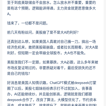
至于到底美联储会不会放水，怎么放水并不重要，重要的
是有这个预期，逻辑能讲得通，主力资金就更愿意做多大
A。
钱来了，一切都不是问题。
前几天有粉丝问，美股崩了是不是大A的利好?
还真别这么想，如果美国人真敢对自己捅一刀，搞出一场
经济危机来，敢把美股砸崩盘，或者拉长周期看，对大A是
利好，但短期一定会带崩全球股市，大A也不能免。
美股涨我们不一定跟，如果暴跌，大A必跟，这么多年来被
市场反复证明过的，非要质疑对着干，最后受损失的还不
是自己的钱包?
好消息是美国人知情识趣，ChatGPT模式被deepseek打蒙
圈了以后，美股七姐妹纷纷表示打不过就加入，丧事喜
办，AI还能继续炒，并且能创新高，逻辑就是我们都跟
deepseek合作了，改良了算法，大模型优化了，节约资本
开支，成本降低了，效率提升了，就能给未来画更大的饼!