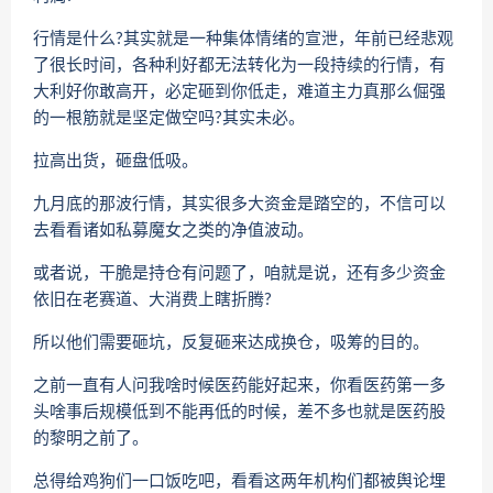
行情是什么?其实就是一种集体情绪的宣泄，年前已经悲观
了很长时间，各种利好都无法转化为一段持续的行情，有
大利好你敢高开，必定砸到你低走，难道主力真那么倔强
的一根筋就是坚定做空吗?其实未必。
拉高出货，砸盘低吸。
九月底的那波行情，其实很多大资金是踏空的，不信可以
去看看诸如私募魔女之类的净值波动。
或者说，干脆是持仓有问题了，咱就是说，还有多少资金
依旧在老赛道、大消费上瞎折腾?
所以他们需要砸坑，反复砸来达成换仓，吸筹的目的。
之前一直有人问我啥时候医药能好起来，你看医药第一多
头啥事后规模低到不能再低的时候，差不多也就是医药股
的黎明之前了。
总得给鸡狗们一口饭吃吧，看看这两年机构们都被舆论埋