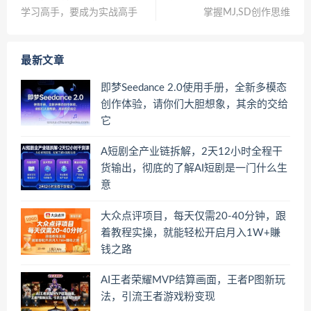
学习高手，要成为实战高手
掌握MJ,SD创作思维
最新文章
即梦Seedance 2.0使用手册，全新多模态
创作体验，请你们大胆想象，其余的交给
它
A短剧全产业链拆解，2天12小时全程干
货输出，彻底的了解AI短剧是一门什么生
意
大众点评项目，每天仅需20-40分钟，跟
着教程实操，就能轻松开启月入1W+賺
钱之路
AI王者荣耀MVP结算画面，王者P图新玩
法，引流王者游戏粉变现