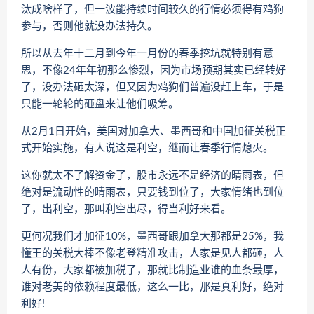
汰成啥样了，但一波能持续时间较久的行情必须得有鸡狗
参与，否则他就没办法持久。
所以从去年十二月到今年一月份的春季挖坑就特别有意
思，不像24年年初那么惨烈，因为市场预期其实已经转好
了，没办法砸太深，但又因为鸡狗们普遍没赶上车，于是
只能一轮轮的砸盘来让他们吸筹。
从2月1日开始，美国对加拿大、墨西哥和中国加征关税正
式开始实施，有人说这是利空，继而让春季行情熄火。
这你就太不了解资金了，股市永远不是经济的晴雨表，但
绝对是流动性的晴雨表，只要钱到位了，大家情绪也到位
了，出利空，那叫利空出尽，得当利好来看。
更何况我们才加征10%，墨西哥跟加拿大那都是25%，我
懂王的关税大棒不像老登精准攻击，人家是见人都砸，人
人有份，大家都被加税了，那就比制造业谁的血条最厚，
谁对老美的依赖程度最低，这么一比，那是真利好，绝对
利好!