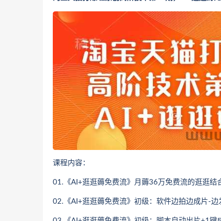
课程内容：
01.《AI+逛逛薅免费流》月薅36万免费流的逛逛结合
02.《AI+逛逛薅免费流》初级：软件边拍边成片-边
03.《AI+逛逛薅免费流》初级：脚本自动出片+1键