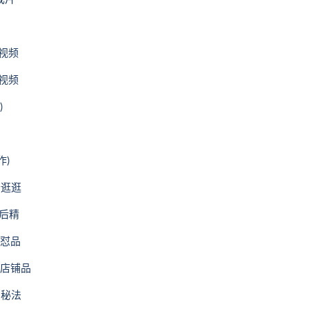
个视频
个视频
)
作)
个逛逛
然后精
复怼品
带店铺品
的秘法