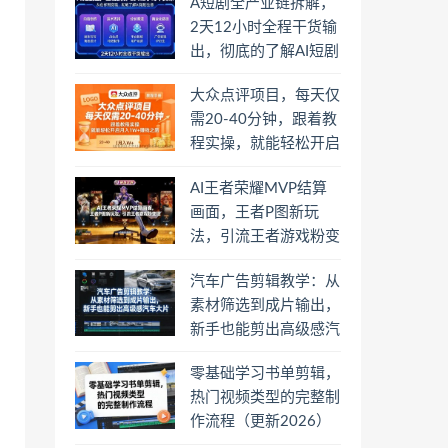
A短剧全产业链拆解，
2天12小时全程干货输
出，彻底的了解AI短剧
是一门什么生意
大众点评项目，每天仅
需20-40分钟，跟着教
程实操，就能轻松开启
月入1W+賺钱之路
AI王者荣耀MVP结算
画面，王者P图新玩
法，引流王者游戏粉变
现
汽车广告剪辑教学：从
素材筛选到成片输出，
新手也能剪出高级感汽
车大片
零基础学习书单剪辑，
热门视频类型的完整制
作流程（更新2026）