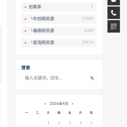
创客库
1
└中创网资源
17289
└福缘网资源
6500
└冒泡网资源
19974
搜索
«
2026年4月
»
一
二
三
四
五
六
日
1
2
3
4
5