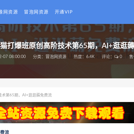
缘网资源
冒泡网资源
开通VIP
猫打爆班原创高阶技术第65期，AI+逛逛
2-07 08:00:00
分类：
冒泡网资源
热度：6.4K
评论：
0
售
术第65期，AI+逛逛薅免费流
免费流