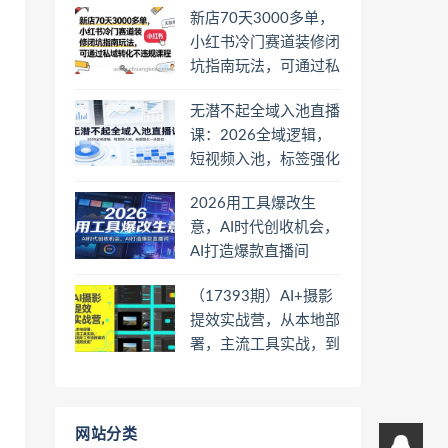
新店70天3000多单，
小红书冷门赛道装修闭
坑指南玩法，可通过私
域转化不违规课程
无潜不起全域入池直播
课：2026全域逻辑，
短视频入池，标签强化
一步到位
2026用工具爆改生
意，AI时代创收机会，
AI打造爆款直播间
（17393期）AI+摄影
提效实战营，从本地部
署，主流工具实战，到
高阶工作流搭建的全链
路技能
网站分类