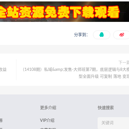
分享到：
下一
收益
（14108期）私域&amp;发售-大师班第7期，底层逻辑与8大
型全面升级 可复制 落地 变
更多介绍
快速搜索
源
VIP介绍