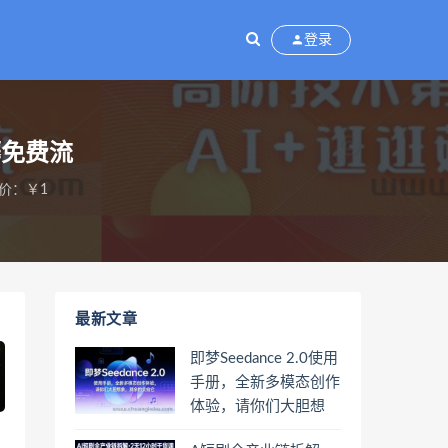
登录
薅免费流
价：￥1
最新文章
即梦Seedance 2.0使用
手册，全新多模态创作
体验，请你们大胆想
象，其余的交给它