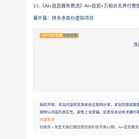
15.《AI+逛逛薅免费流》AI+逛逛+万相台无界付费
番外篇：拼多多高价虚拟项目
VIP/SVIP免费
点击开通
当
版权声明：本站内容和资源来自互联网分享，本站仅做收集
细辨认内容的真实性，避免上当受骗。如发现本站有涉嫌抄
内容投诉
创客库
»
淘宝天猫打爆班原创高阶技术第65期，AI+逛逛薅