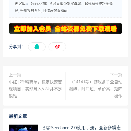
创客库
»
（14136期）抖音直播带货实战课：起号稳号技巧全揭
秘, 千川投放系列, 打造高效直播间
分享到：
上一篇
下一篇
小红书千粉商单，稳定快速变
（14141期）游戏盒子全自动
现项目，实现月入6-8k并不是
搬砖，时间短、单价高，矩阵
很难
操作
最新文章
即梦Seedance 2.0使用手册，全新多模态