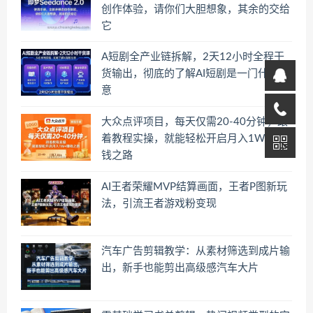
创作体验，请你们大胆想象，其余的交给
它
A短剧全产业链拆解，2天12小时全程干
货输出，彻底的了解AI短剧是一门什么生
意
大众点评项目，每天仅需20-40分钟，跟
着教程实操，就能轻松开启月入1W+賺
钱之路
AI王者荣耀MVP结算画面，王者P图新玩
法，引流王者游戏粉变现
汽车广告剪辑教学：从素材筛选到成片输
出，新手也能剪出高级感汽车大片