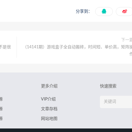
分享到：
下一
不是很
（14141期）游戏盒子全自动搬砖，时间短、单价高，矩阵
更多介绍
快速搜索
源
VIP介绍
源
文章存档
源
网站地图