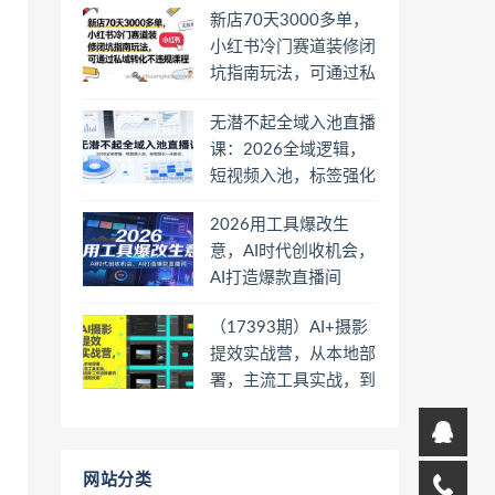
新店70天3000多单，
小红书冷门赛道装修闭
坑指南玩法，可通过私
域转化不违规课程
无潜不起全域入池直播
课：2026全域逻辑，
短视频入池，标签强化
一步到位
2026用工具爆改生
意，AI时代创收机会，
AI打造爆款直播间
（17393期）AI+摄影
提效实战营，从本地部
署，主流工具实战，到
高阶工作流搭建的全链
路技能
网站分类