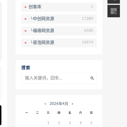
创客库
1
└中创网资源
17289
└福缘网资源
6500
└冒泡网资源
19974
搜索
«
2026年4月
»
一
二
三
四
五
六
日
1
2
3
4
5