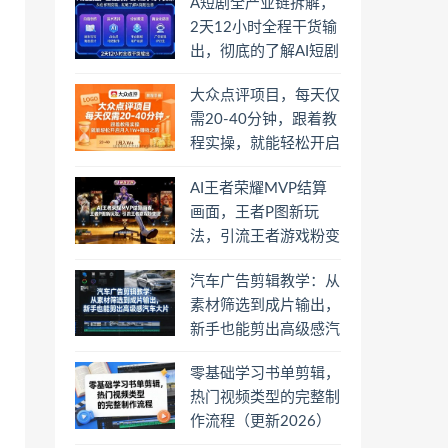
A短剧全产业链拆解，
2天12小时全程干货输
出，彻底的了解AI短剧
是一门什么生意
大众点评项目，每天仅
需20-40分钟，跟着教
程实操，就能轻松开启
月入1W+賺钱之路
AI王者荣耀MVP结算
画面，王者P图新玩
法，引流王者游戏粉变
现
汽车广告剪辑教学：从
素材筛选到成片输出，
新手也能剪出高级感汽
车大片
零基础学习书单剪辑，
热门视频类型的完整制
作流程（更新2026）