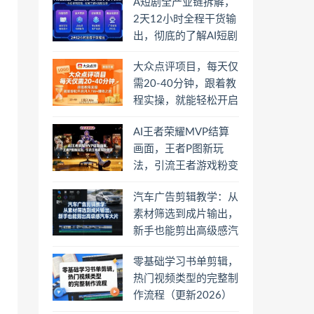
A短剧全产业链拆解，
2天12小时全程干货输
出，彻底的了解AI短剧
是一门什么生意
大众点评项目，每天仅
需20-40分钟，跟着教
程实操，就能轻松开启
月入1W+賺钱之路
AI王者荣耀MVP结算
画面，王者P图新玩
法，引流王者游戏粉变
现
汽车广告剪辑教学：从
素材筛选到成片输出，
新手也能剪出高级感汽
车大片
零基础学习书单剪辑，
热门视频类型的完整制
作流程（更新2026）