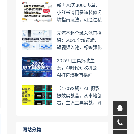
新店70天3000多单，
小红书冷门赛道装修闭
坑指南玩法，可通过私
域转化不违规课程
无潜不起全域入池直播
课：2026全域逻辑，
短视频入池，标签强化
一步到位
2026用工具爆改生
意，AI时代创收机会，
AI打造爆款直播间
（17393期）AI+摄影
提效实战营，从本地部
署，主流工具实战，到
高阶工作流搭建的全链
路技能
网站分类