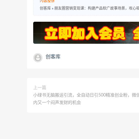
内容投诉
创客库
»
朋友圈营销变现课：构建产品软广故事场景，攻心
创客库
上一篇
小绿书无脑搬运引流，全自动日引500精准创业粉，微
内又一个闷声发财的机会