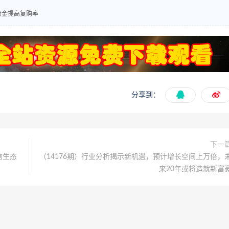
吸金提高复购率
分享到：
下一
信生态
（14176期）行业分析揭示新机遇，预计增长空间上万倍，
来20年或将造就新富