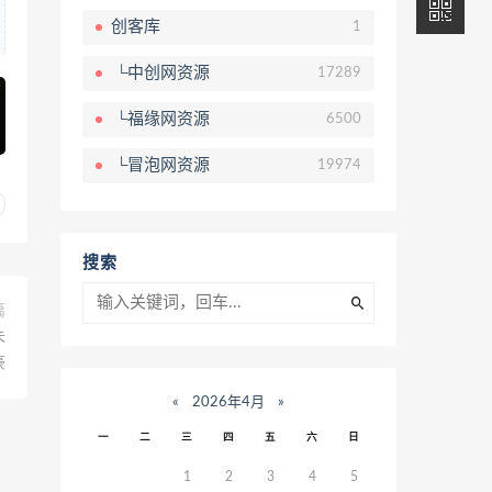
创客库
1
└中创网资源
17289
└福缘网资源
6500
└冒泡网资源
19974
搜索
篇
未
豪
«
2026年4月
»
一
二
三
四
五
六
日
1
2
3
4
5