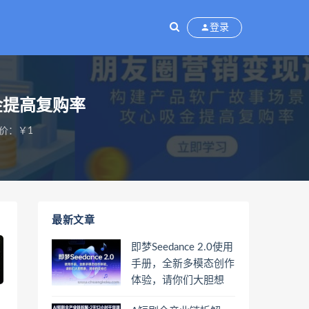
登录
金提高复购率
价：￥1
最新文章
即梦Seedance 2.0使用
手册，全新多模态创作
体验，请你们大胆想
象，其余的交给它