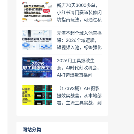
新店70天3000多单，
小红书冷门赛道装修闭
坑指南玩法，可通过私
域转化不违规课程
无潜不起全域入池直播
课：2026全域逻辑，
短视频入池，标签强化
一步到位
2026用工具爆改生
意，AI时代创收机会，
AI打造爆款直播间
（17393期）AI+摄影
提效实战营，从本地部
署，主流工具实战，到
高阶工作流搭建的全链
路技能
网站分类