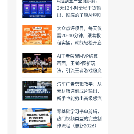
A短剧全产业链拆解，
2天12小时全程干货输
出，彻底的了解AI短剧
是一门什么生意
大众点评项目，每天仅
需20-40分钟，跟着教
程实操，就能轻松开启
月入1W+賺钱之路
AI王者荣耀MVP结算
画面，王者P图新玩
法，引流王者游戏粉变
现
汽车广告剪辑教学：从
素材筛选到成片输出，
新手也能剪出高级感汽
车大片
零基础学习书单剪辑，
热门视频类型的完整制
作流程（更新2026）