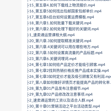
├15_第五章4.如何下载线上物流报价.mp4
├16_第五章5如何找出包邮国家包邮单价.mp4
├17_第五章6后台如何设置运费模板.mp4
├18_第六章1.如何批量下载关键词.mp4
├19_第六章2.如何处理下载好的关键词.mp4
├1_速卖通运营课程大纲.mp4
├20_第六章.3如何提取精准关键词.mp4
├21_第六章.4关键词可以用在哪些地方.mp4
├22_第六章.5如何设置高流量的产品标题.mp4
├23_第六章6.关键词埋词.mp4
├24_第七章1如何给产品定价才能吸引顾客.mp4
├25_第七章2找到热销价格反推产品成本实操.mp4
├26_第七章3如何定价才能及吸引顾客又有利润.mp
├27_第八章如何做好详情页才能提高产品的转化率.
├28_第九章01产品发布注意细节.mp4
├29_第九章02产品修改改注意事项.mp4
├2_速卖通运营的工资以及适合人群.mp4
├30_第十章01营销活动之平台活动类型.mp4