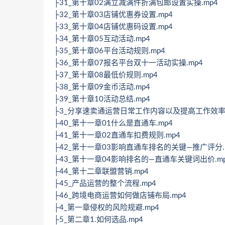
├31_第十章02满立减满件折满包邮设置实操.mp4
├32_第十章03店铺优惠券设置.mp4
├33_第十章04店铺优惠码设置.mp4
├34_第十章05互动活动.mp4
├35_第十章06平台活动规则.mp4
├36_第十章07报名平台双十一活动实操.mp4
├37_第十章08最低价规则.mp4
├38_第十章09金币活动.mp4
├39_第十章10活动总结.mp4
├3_分享速卖通运营日常工作内容以及提高工作效率小
├40_第十一章01什么是直通车.mp4
├41_第十一章02直通车扣费规则.mp4
├42_第十一章03影响直通车排名的关键—推广评分.
├43_第十一章04影响排名的—直通车关键词出价.m
├44_第十二章联盟营销.mp4
├45_产品运营的整个流程.mp4
├46_跨境电商运营如何做店铺布局.mp4
├4_第一章侵权的风险规避.mp4
├5_第二章1.如何选品.mp4