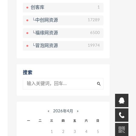
创客库
1
└中创网资源
17289
└福缘网资源
6500
└冒泡网资源
19974
搜索
«
2026年4月
»
一
二
三
四
五
六
日
1
2
3
4
5