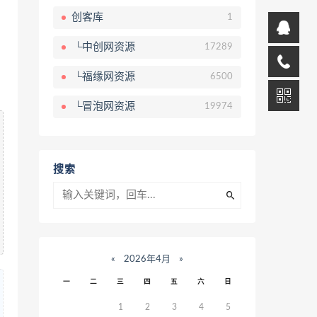
创客库
1
└中创网资源
17289
└福缘网资源
6500
└冒泡网资源
19974
搜索
«
2026年4月
»
一
二
三
四
五
六
日
1
2
3
4
5