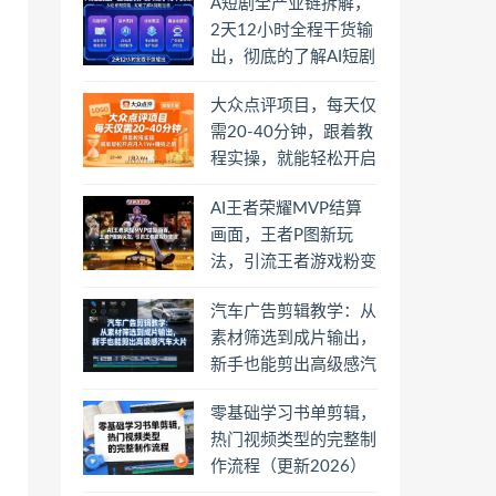
A短剧全产业链拆解，
2天12小时全程干货输
出，彻底的了解AI短剧
是一门什么生意
大众点评项目，每天仅
需20-40分钟，跟着教
程实操，就能轻松开启
月入1W+賺钱之路
AI王者荣耀MVP结算
画面，王者P图新玩
法，引流王者游戏粉变
现
汽车广告剪辑教学：从
素材筛选到成片输出，
新手也能剪出高级感汽
车大片
零基础学习书单剪辑，
热门视频类型的完整制
作流程（更新2026）