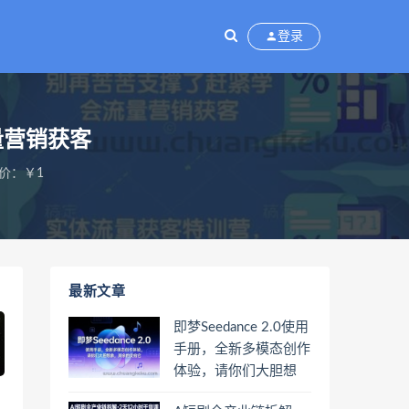
登录
量营销获客
价：￥1
最新文章
即梦Seedance 2.0使用
手册，全新多模态创作
体验，请你们大胆想
象，其余的交给它