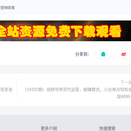
量营销获客
分享到：
下一
变现多张
（14201期）视频号带货代运营，躺赚模式，小白单月轻松
现8000
更多介绍
快速搜索