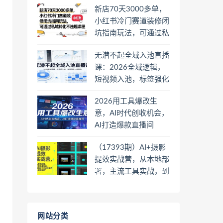
新店70天3000多单，
小红书冷门赛道装修闭
坑指南玩法，可通过私
域转化不违规课程
无潜不起全域入池直播
课：2026全域逻辑，
短视频入池，标签强化
一步到位
2026用工具爆改生
意，AI时代创收机会，
AI打造爆款直播间
（17393期）AI+摄影
提效实战营，从本地部
署，主流工具实战，到
高阶工作流搭建的全链
路技能
网站分类