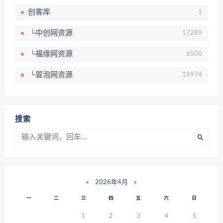
创客库
1
└中创网资源
17289
└福缘网资源
6500
└冒泡网资源
19974
搜索
«
2026年4月
»
一
二
三
四
五
六
日
1
2
3
4
5