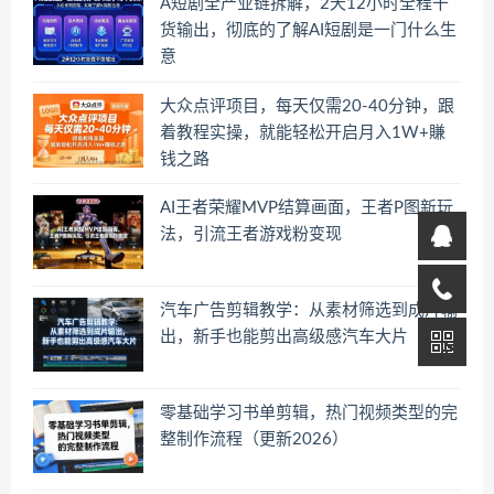
A短剧全产业链拆解，2天12小时全程干
货输出，彻底的了解AI短剧是一门什么生
意
大众点评项目，每天仅需20-40分钟，跟
着教程实操，就能轻松开启月入1W+賺
钱之路
AI王者荣耀MVP结算画面，王者P图新玩
法，引流王者游戏粉变现
汽车广告剪辑教学：从素材筛选到成片输
出，新手也能剪出高级感汽车大片
零基础学习书单剪辑，热门视频类型的完
整制作流程（更新2026）