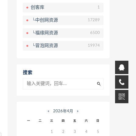
创客库
1
└中创网资源
17289
└福缘网资源
6500
└冒泡网资源
19974
搜索
«
2026年4月
»
一
二
三
四
五
六
日
1
2
3
4
5