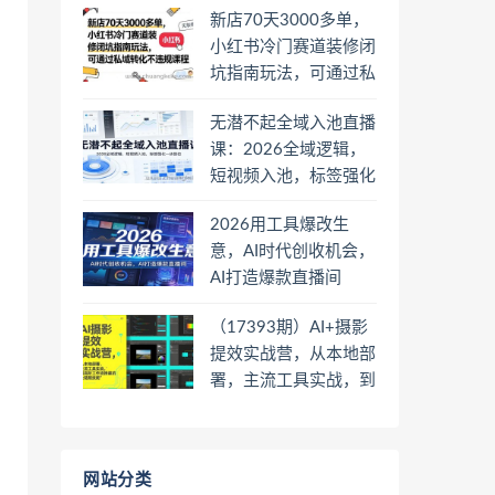
新店70天3000多单，
小红书冷门赛道装修闭
坑指南玩法，可通过私
域转化不违规课程
无潜不起全域入池直播
课：2026全域逻辑，
短视频入池，标签强化
一步到位
2026用工具爆改生
意，AI时代创收机会，
AI打造爆款直播间
（17393期）AI+摄影
提效实战营，从本地部
署，主流工具实战，到
高阶工作流搭建的全链
路技能
网站分类