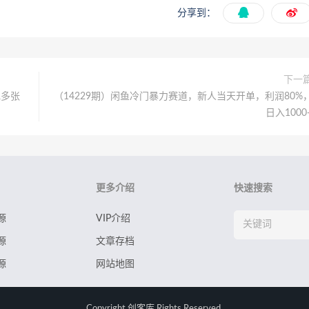
分享到：
下一
现多张
（14229期）闲鱼冷门暴力赛道，新人当天开单，利润80%
日入1000
更多介绍
快速搜索
源
VIP介绍
源
文章存档
源
网站地图
Copyright
创客库
Rights Reserved.