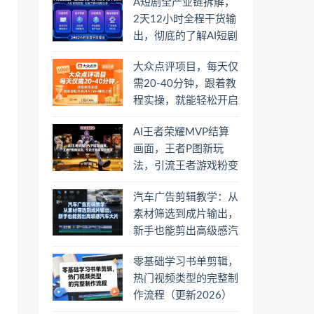
A短剧全产业链拆解，
2天12小时全程干货输
出，彻底的了解AI短剧
是一门什么生意
大众点评项目，每天仅
需20-40分钟，跟着教
程实操，就能轻松开启
月入1W+賺钱之路
AI王者荣耀MVP结算
画面，王者P图新玩
法，引流王者游戏粉变
现
汽车广告剪辑教学：从
素材筛选到成片输出，
新手也能剪出高级感汽
车大片
零基础学习书单剪辑，
热门视频类型的完整制
作流程（更新2026）