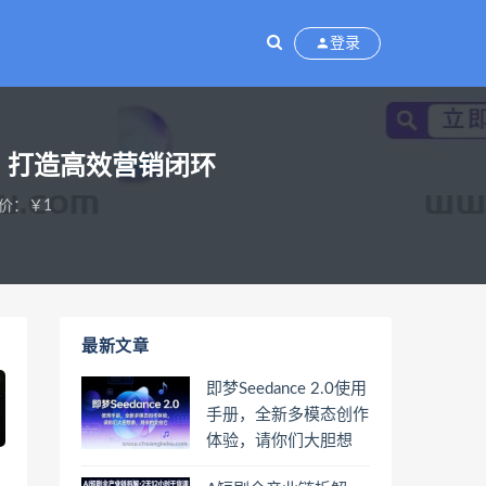
登录
频，打造高效营销闭环
价：￥1
最新文章
即梦Seedance 2.0使用
手册，全新多模态创作
体验，请你们大胆想
象，其余的交给它