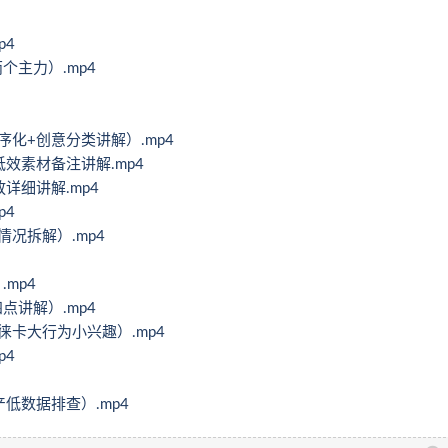
p4
个主力）.mp4
序化+创意分类讲解）.mp4
低效素材备注讲解.mp4
详细讲解.mp4
p4
情况拆解）.mp4
.mp4
点讲解）.mp4
徕卡大行为小兴趣）.mp4
p4
产低数据排查）.mp4