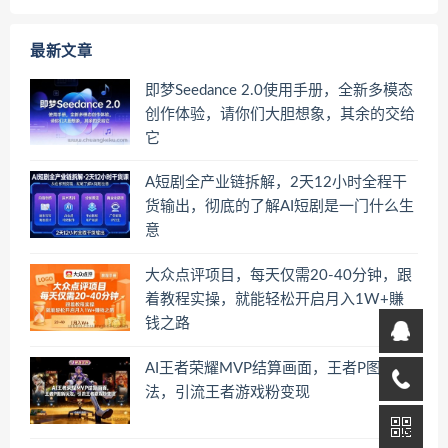
最新文章
即梦Seedance 2.0使用手册，全新多模态
创作体验，请你们大胆想象，其余的交给
它
A短剧全产业链拆解，2天12小时全程干
货输出，彻底的了解AI短剧是一门什么生
意
大众点评项目，每天仅需20-40分钟，跟
着教程实操，就能轻松开启月入1W+賺
钱之路
AI王者荣耀MVP结算画面，王者P图新玩
法，引流王者游戏粉变现