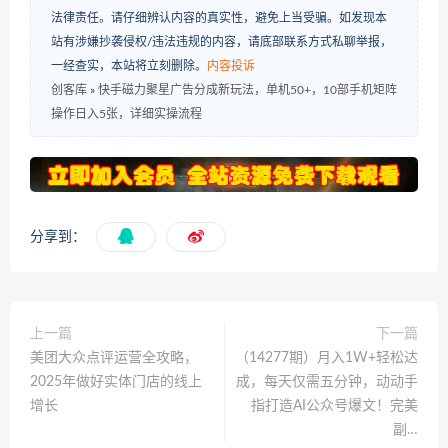
法律责任。请仔细辨认内容的真实性，避免上当受骗。如发现本
站有涉嫌抄袭侵权/违法违规的内容，请底部联系方式私聊举报，
一经查实，本站将立刻删除。
内容投诉
创客库
»
快手磁力聚星广告分成新玩法，单机50+，10部手机矩阵
操作日入5张，详细实操流程
分享到：
上一篇
下一篇
美团大众点评运营全攻略，
（14277期）月入1W+轻松达
2025年做好实体门店的线上
成，每天仅需五分钟，动动手
增长
指打造AI公众号爆文！完美
副…