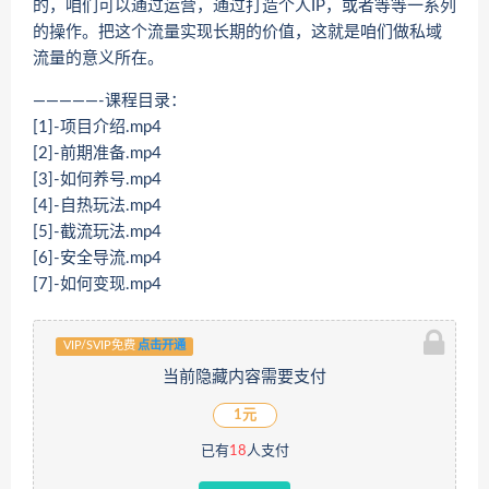
的，咱们可以通过运营，通过打造个人IP，或者等等一系列
的操作。把这个流量实现长期的价值，这就是咱们做私域
流量的意义所在。
—————-课程目录：
[1]-项目介绍.mp4
[2]-前期准备.mp4
[3]-如何养号.mp4
[4]-自热玩法.mp4
[5]-截流玩法.mp4
[6]-安全导流.mp4
[7]-如何变现.mp4
VIP/SVIP免费
点击开通
当前隐藏内容需要支付
1元
已有
18
人支付