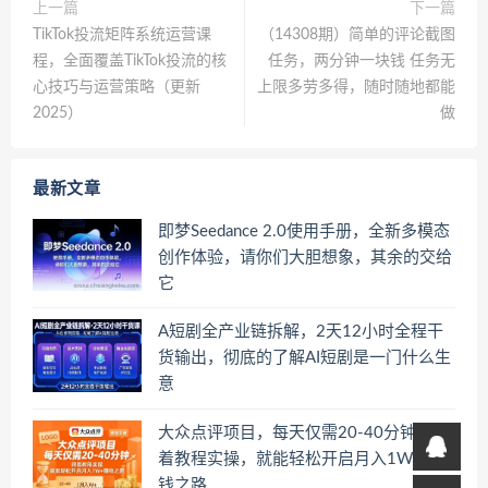
上一篇
下一篇
TikTok投流矩阵系统运营课
（14308期）简单的评论截图
程，全面覆盖TikTok投流的核
任务，两分钟一块钱 任务无
心技巧与运营策略（更新
上限多劳多得，随时随地都能
2025）
做
最新文章
即梦Seedance 2.0使用手册，全新多模态
创作体验，请你们大胆想象，其余的交给
它
A短剧全产业链拆解，2天12小时全程干
货输出，彻底的了解AI短剧是一门什么生
意
大众点评项目，每天仅需20-40分钟，跟
着教程实操，就能轻松开启月入1W+賺
钱之路