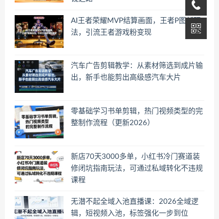
AI王者荣耀MVP结算画面，王者P图新玩
法，引流王者游戏粉变现
汽车广告剪辑教学：从素材筛选到成片输
出，新手也能剪出高级感汽车大片
零基础学习书单剪辑，热门视频类型的完
整制作流程（更新2026）
新店70天3000多单，小红书冷门赛道装
修闭坑指南玩法，可通过私域转化不违规
课程
无潜不起全域入池直播课：2026全域逻
辑，短视频入池，标签强化一步到位