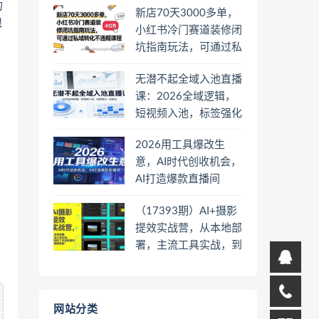
的
新店70天3000多单，
限
小红书冷门赛道装修闭
坑指南玩法，可通过私
域转化不违规课程
无潜不起全域入池直播
课：2026全域逻辑，
短视频入池，标签强化
一步到位
2026用工具爆改生
意，AI时代创收机会，
AI打造爆款直播间
（17393期）AI+摄影
提效实战营，从本地部
署，主流工具实战，到
高阶工作流搭建的全链
路技能
网站分类