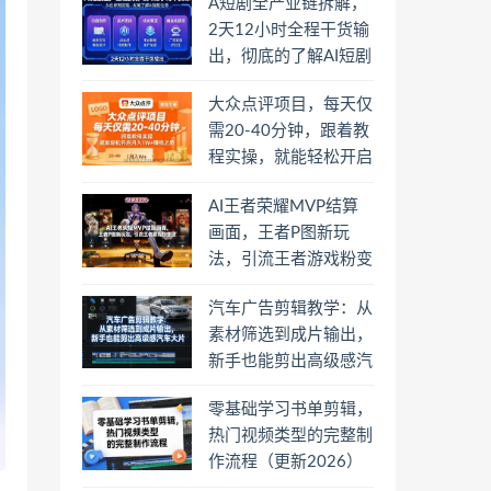
A短剧全产业链拆解，
2天12小时全程干货输
出，彻底的了解AI短剧
是一门什么生意
大众点评项目，每天仅
需20-40分钟，跟着教
程实操，就能轻松开启
月入1W+賺钱之路
AI王者荣耀MVP结算
画面，王者P图新玩
法，引流王者游戏粉变
现
汽车广告剪辑教学：从
素材筛选到成片输出，
新手也能剪出高级感汽
车大片
零基础学习书单剪辑，
热门视频类型的完整制
作流程（更新2026）