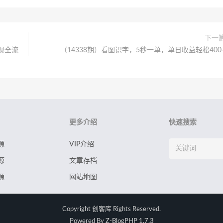
下一
变现全流
（14338期）看图识字，5秒一单，单日收益轻松400
更多介绍
快速搜索
源
VIP介绍
源
文章存档
源
网站地图
Copyright
创客库
Rights Reserved.
Powered By
Z-BlogPHP 1.7.3