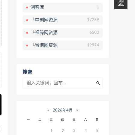
创客库
1
└中创网资源
17289
└福缘网资源
6500
└冒泡网资源
19974
搜索
«
2026年4月
»
一
二
三
四
五
六
日
1
2
3
4
5