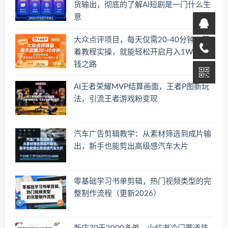
货输出，彻底的了解AI短剧是一门什么生
意
大众点评项目，每天仅需20-40分钟，跟
着教程实操，就能轻松开启月入1W+賺
钱之路
AI王者荣耀MVP结算画面，王者P图新玩
法，引流王者游戏粉变现
汽车广告剪辑教学：从素材筛选到成片输
出，新手也能剪出高级感汽车大片
零基础学习书单剪辑，热门视频类型的完
整制作流程（更新2026）