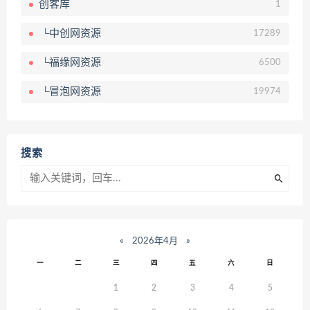
创客库
1
└中创网资源
17289
└福缘网资源
6500
└冒泡网资源
19974
搜索
«
2026年4月
»
一
二
三
四
五
六
日
1
2
3
4
5