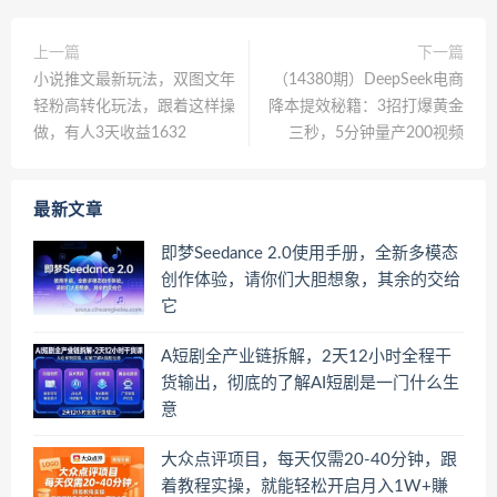
上一篇
下一篇
小说推文最新玩法，双图文年
（14380期）DeepSeek电商
轻粉高转化玩法，跟着这样操
降本提效秘籍：3招打爆黄金
做，有人3天收益1632
三秒，5分钟量产200视频
最新文章
即梦Seedance 2.0使用手册，全新多模态
创作体验，请你们大胆想象，其余的交给
它
A短剧全产业链拆解，2天12小时全程干
货输出，彻底的了解AI短剧是一门什么生
意
大众点评项目，每天仅需20-40分钟，跟
着教程实操，就能轻松开启月入1W+賺