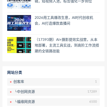
辑，短视频入池，标签强化一步到位
2026用工具爆改生意，AI时代创收机
会，AI打造爆款直播间
（17393期）AI+摄影提效实战营，从本
地部署，主流工具实战，到高阶工作流搭
建的全链路技能
网站分类
创客库
1
└中创网资源
17289
└福缘网资源
6500