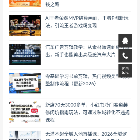
钱之路
AI王者荣耀MVP结算画面，王者P图新玩
法，引流王者游戏粉变现
汽车广告剪辑教学：从素材筛选到成片输
出，新手也能剪出高级感汽车大片
零基础学习书单剪辑，热门视频类型的完
整制作流程（更新2026）
新店70天3000多单，小红书冷门赛道装
修闭坑指南玩法，可通过私域转化不违规
课程
无潜不起全域入池直播课：2026全域逻