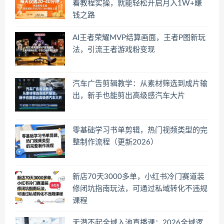
着教程实操，就能轻松开启月入1W+賺
钱之路
AI王者荣耀MVP结算画面，王者P图新玩
法，引流王者游戏粉变现
汽车广告剪辑教学：从素材筛选到成片输
出，新手也能剪出高级感汽车大片
零基础学习书单剪辑，热门视频类型的完
整制作流程（更新2026）
新店70天3000多单，小红书冷门赛道装
修闭坑指南玩法，可通过私域转化不违规
课程
无潜不起全域入池直播课：2026全域逻