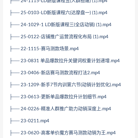
├── 24-1115-LD新版课程五(人群搭建) (1).mp4
├── 25-0103-LD新版课程六(达摩盘一) (1).mp4
├── 24-1029-1 LD新版课程三(全店动销) (1).mp4
├── 25-0122-店铺推广运营流程化布局 (1).mp4
├── 22-1115-赛马测款场景.mp4
├── 23-0831 单品爆款拉升关键词权重计划递增.mp4
├── 23-0406-新店赛马测款流程打法2.mp4
├── 23-1209-新手7节内训第六节(动销计划优化).mp4
├── 23-0613-更新单品爆款拉升计划细节.mp4
├── 24-0226-精准人群推广助力动销深度上.mp4
├── 23-0211.mp4
├── 23-0620-高客单价魔方赛马测款动销为王.mp4