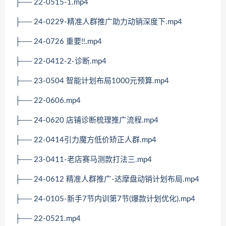
├── 22-0515-1.mp4
├── 24-0229-精准人群推广助力动销深度下.mp4
├── 24-0726 重要!!.mp4
├── 22-0412-2-诊断.mp4
├── 23-0504 智能计划布局1000元预算.mp4
├── 22-0606.mp4
├── 24-0620 店铺诊断梳理推广流程.mp4
├── 22-0414引力魔方低价矫正人群.mp4
├── 23-0411-老店赛马测款打法三.mp4
├── 24-0612 精准人群推广-达摩盘动销计划布局.mp4
├── 24-0105-新手7节内训第7节(爆款计划优化).mp4
├── 22-0521.mp4