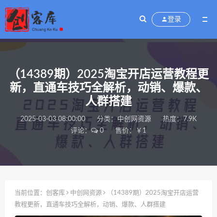
登录
（14389期）2025淘宝开店运营教程更
新，直通车技巧全解析，动销、爆款、
人群搭建
2025-03-03 08:00:00
分类：
中创网资源
热度：7.9K
评论：
0
售价：￥1
当前位置：
创客库
中创网资源
（14389期）2025淘宝开店运营
教程更新，直通车技巧全解析，动销、爆款、人群搭建