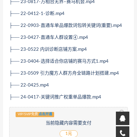
├── 23-0817-万相台无界–赛马机会.mp4
├── 22-0412-1-诊断.mp4
├── 22-0903-直通车单品爆款词包转关键词(重要).mp4
├── 23-0427-直通车人群设置④.mp4
├── 23-0522 内训诊断店铺方案.mp4
├── 23-0404-选择适合你店铺的赛马方式1.mp4
├── 23-0509 引力魔方人群方舟全链路计划搭建.mp4
├── 22-0425.mp4
├── 24-0417-关键词推广权重单品爆款.mp4
VIP/SVIP免费
点击开通
当前隐藏内容需要支付
1元