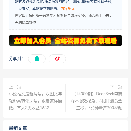
站有涉嫌抄袭侵权/违法违规的内容，请底部联系方式私聊举报，
一经查实，本站将立刻删除。
内容投诉
创客库
»
短剧新平台繁华剧场搬运全流程实操，适合新手小白，
无脑简单操作
分享到：
上一篇
下一篇
小说推文最新玩法，双图文年
（14380期）DeepSeek电商
轻粉高转化玩法，跟着这样操
降本提效秘籍：3招打爆黄金
做，有人3天收益1632
三秒，5分钟量产200视频
最新文章