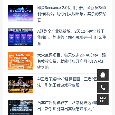
即梦Seedance 2.0使用手册，全新多模态
创作体验，请你们大胆想象，其余的交给
它
A短剧全产业链拆解，2天12小时全程干
货输出，彻底的了解AI短剧是一门什么生
意
大众点评项目，每天仅需20-40分钟，跟
着教程实操，就能轻松开启月入1W+賺
钱之路
AI王者荣耀MVP结算画面，王者P图新玩
法，引流王者游戏粉变现
汽车广告剪辑教学：从素材筛选到成片输
出，新手也能剪出高级感汽车大片