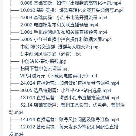
├── 8.008 基础实操：如何写出爆款的高转化标题.mp4
├── 10.010 基础实操：爆款高转化文案开头如何写.mp4
├── 4.004 基础实操：小红书电脑开播流程.mp4
├── 2.002 电脑端发布和关联直播预告.mp4
├── 1.001 手机端创建发布和关联直播预告.mp4
├── 5.005 小红书直播中控台操作和数据大屏.mp4
├── 中创网QQ交流群- 进群与大咖交流.png
├── 1 中创网风险提醒（必看）.txt
├── 中创站长-带你搞钱.jpg
├── 扫码下载中创云课堂.jpg
├── VIP月赚万元（下载到电脑再打开）.url
├── 24.024 直播运营：如何做好直播复盘与调整.mp4
├── 30.05 选品特别篇：小红书APP站内选品.mp4
├── 13.013 直播运营：讲透小红书直播推流逻辑.mp4
├── 52.14 店铺实操篇：营销工具设置、优惠券、营销活
动.mp4
├── 14.014 直播运营：账号风控问题及账号准备.mp4
├── 12.012 基础实操：每天发多少笔记如何配合直播
发.mp4