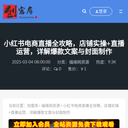
登录
小红书电商直播全攻略，店铺实操+直播
运营，详解爆款文案与封面制作
2025-03-04 08:00:00
分类：
福缘网资源
热度：9.3K
评论：
0
售价：￥1
当前位置：
创客库
福缘网资源
小红书电商直播全攻略，店铺实操
+直播运营，详解爆款文案与封面制作