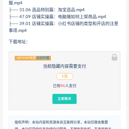
服.mp4
├── 31.06 选品特别篇：淘宝选品.mp4
├── 47.09 店铺实操篇：电脑端如何上架商品.mp4
├── 39.01 店铺实操篇：小红书店铺的类型和开店的注意
事项.mp4
下载地址：
VIP/SVIP免费
点击开通
当前隐藏内容需要支付
1元
已有
86
人支付
立即购买
版权声明：本站内容和资源来自互联网分享，本站仅做收集整