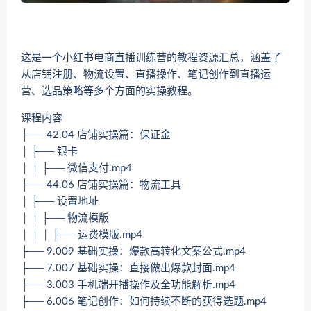
这是一个小红书电商直播训练营的教程资源汇总，涵盖了
从店铺注册、物流设置、直播操作、笔记创作到直播运
营、选品策略等多个方面的实操教程。
课程内容
├── 42.04 店铺实操篇：保证金
│ ├── 银卡
│ │ ├── 微信支付.mp4
├── 44.06 店铺实操篇：物流工具
│ ├── 设置地址
│ │ ├── 物流模版
│ │ │ ├── 运费模版.mp4
├── 9.009 基础实操：爆款高转化文案公式.mp4
├── 7.007 基础实操：直接做出爆款封面.mp4
├── 3.003 手机端开播操作及全功能解析.mp4
├── 6.006 笔记创作：如何持续不断的获得选题.mp4