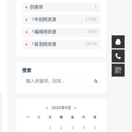
创客库
1
└中创网资源
17289
└福缘网资源
6500
└冒泡网资源
19974
搜索
«
2026年4月
»
一
二
三
四
五
六
日
1
2
3
4
5