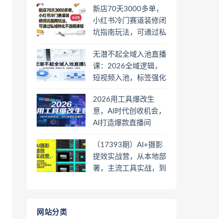
新店70天3000多单，
小红书冷门赛道装修闭
坑指南玩法，可通过私
域转化不违规课程
无潜不起全域入池直播
课：2026全域逻辑，
短视频入池，标签强化
一步到位
2026用工具爆改生
意，AI时代创收机会，
AI打造爆款直播间
（17393期）AI+摄影
提效实战营，从本地部
署，主流工具实战，到
高阶工作流搭建的全链
路技能
网站分类