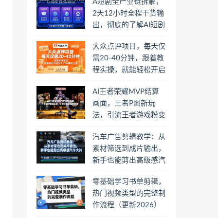
A短剧全产业链拆解，
2天12小时全程干货输
出，彻底的了解AI短剧
是一门什么生意
大众点评项目，每天仅
需20-40分钟，跟着教
程实操，就能轻松开启
月入1W+賺钱之路
AI王者荣耀MVP结算
画面，王者P图新玩
法，引流王者游戏粉变
现
汽车广告剪辑教学：从
素材筛选到成片输出，
新手也能剪出高级感汽
车大片
零基础学习书单剪辑，
热门视频类型的完整制
作流程（更新2026）