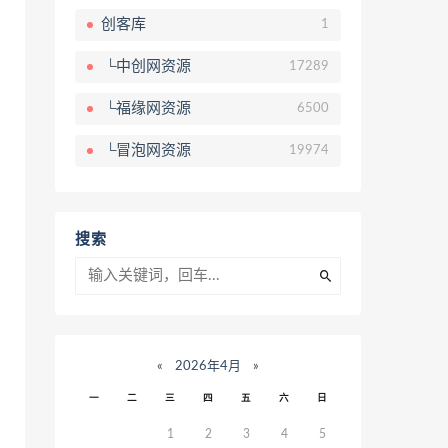
创客库
1
└中创网资源
17289
└福缘网资源
6500
└冒泡网资源
19974
搜索
«
2026年4月
»
一
二
三
四
五
六
日
1
2
3
4
5