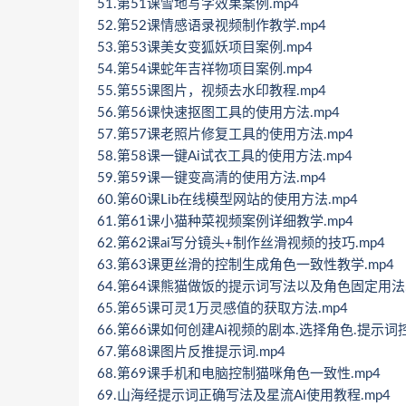
51.第51课雪地写字效果案例.mp4
52.第52课情感语录视频制作教学.mp4
53.第53课美女变狐妖项目案例.mp4
54.第54课蛇年吉祥物项目案例.mp4
55.第55课图片，视频去水印教程.mp4
56.第56课快速抠图工具的使用方法.mp4
57.第57课老照片修复工具的使用方法.mp4
58.第58课一键Ai试衣工具的使用方法.mp4
59.第59课一键变高清的使用方法.mp4
60.第60课Lib在线模型网站的使用方法.mp4
61.第61课小猫种菜视频案例详细教学.mp4
62.第62课ai写分镜头+制作丝滑视频的技巧.mp4
63.第63课更丝滑的控制生成角色一致性教学.mp4
64.第64课熊猫做饭的提示词写法以及角色固定用法.
65.第65课可灵1万灵感值的获取方法.mp4
66.第66课如何创建Ai视频的剧本.选择角色.提示词
67.第68课图片反推提示词.mp4
68.第69课手机和电脑控制猫咪角色一致性.mp4
69.山海经提示词正确写法及星流Ai使用教程.mp4