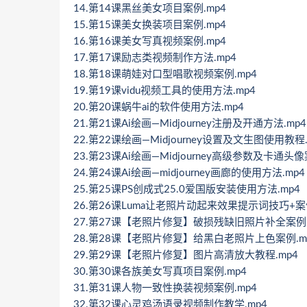
14.第14课黑丝美女项目案例.mp4
15.第15课美女换装项目案例.mp4
16.第16课美女写真视频案例.mp4
17.第17课励志类视频制作方法.mp4
18.第18课萌娃对口型唱歌视频案例.mp4
19.第19课vidu视频工具的使用方法.mp4
20.第20课蜗牛ai的软件使用方法.mp4
21.第21课Ai绘画—Midjourney注册及开通方法.mp4
22.第22课绘画—Midjourney设置及文生图使用教程.
23.第23课Ai绘画—Midjourney高级参数及卡通头像
24.第24课Ai绘画—midjourney画廊的使用方法.mp4
25.第25课PS创成式25.0爱国版安装使用方法.mp4
26.第26课Luma让老照片动起来效果提示词技巧+案
27.第27课【老照片修复】破损残缺旧照片补全案例.
28.第28课【老照片修复】给黑白老照片上色案例.m
29.第29课【老照片修复】图片高清放大教程.mp4
30.第30课各族美女写真项目案例.mp4
31.第31课人物一致性换装视频案例.mp4
32.第32课心灵鸡汤语录视频制作教学.mp4