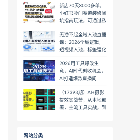
新店70天3000多单，
小红书冷门赛道装修闭
坑指南玩法，可通过私
域转化不违规课程
无潜不起全域入池直播
课：2026全域逻辑，
短视频入池，标签强化
一步到位
2026用工具爆改生
意，AI时代创收机会，
AI打造爆款直播间
（17393期）AI+摄影
提效实战营，从本地部
署，主流工具实战，到
高阶工作流搭建的全链
路技能
网站分类