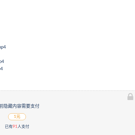
p4
p4
4
前隐藏内容需要支付
1元
已有
91
人支付