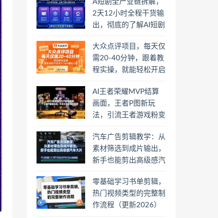
A短剧全产业链拆解，
2天12小时全程干货输
出，彻底的了解AI短剧
是一门什么生意
大众点评项目，每天仅
需20-40分钟，跟着教
程实操，就能轻松开启
月入1W+賺钱之路
AI王者荣耀MVP结算
画面，王者P图新玩
法，引流王者游戏粉变
现
汽车广告剪辑教学：从
素材筛选到成片输出，
新手也能剪出高级感汽
车大片
零基础学习书单剪辑，
热门视频类型的完整制
作流程（更新2026）