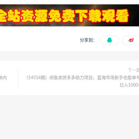
分享到：
下一
块内
（14516期）闲鱼卖拼多多助力项目，蓝海市场新手也能单
日入1000