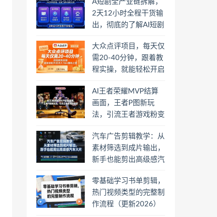
A短剧全产业链拆解，
2天12小时全程干货输
出，彻底的了解AI短剧
是一门什么生意
大众点评项目，每天仅
需20-40分钟，跟着教
程实操，就能轻松开启
月入1W+賺钱之路
AI王者荣耀MVP结算
画面，王者P图新玩
法，引流王者游戏粉变
现
汽车广告剪辑教学：从
素材筛选到成片输出，
新手也能剪出高级感汽
车大片
零基础学习书单剪辑，
热门视频类型的完整制
作流程（更新2026）