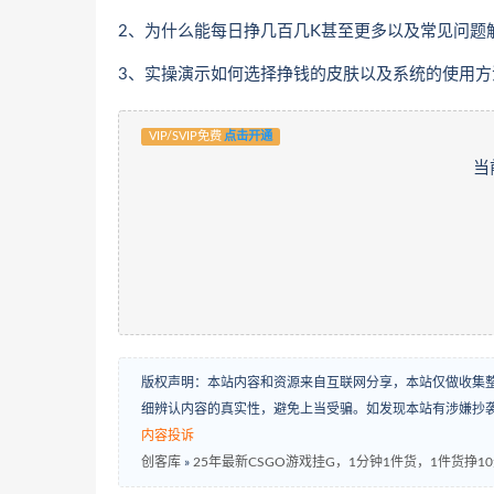
2、为什么能每日挣几百几K甚至更多以及常见问题
3、实操演示如何选择挣钱的皮肤以及系统的使用方
VIP/SVIP免费
点击开通
当
版权声明：本站内容和资源来自互联网分享，本站仅做收集
细辨认内容的真实性，避免上当受骗。如发现本站有涉嫌抄
内容投诉
创客库
»
25年最新CSGO游戏挂G，1分钟1件货，1件货挣