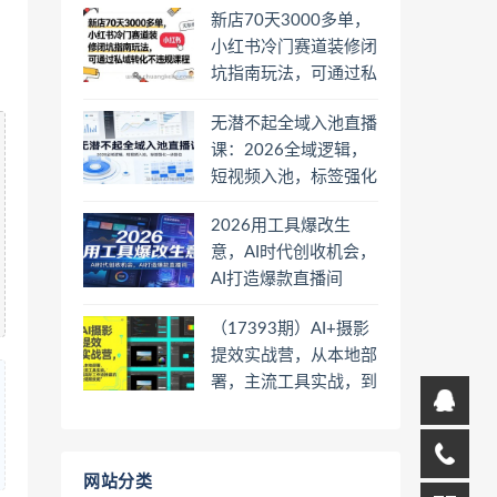
新店70天3000多单，
小红书冷门赛道装修闭
坑指南玩法，可通过私
域转化不违规课程
无潜不起全域入池直播
课：2026全域逻辑，
短视频入池，标签强化
一步到位
2026用工具爆改生
意，AI时代创收机会，
AI打造爆款直播间
（17393期）AI+摄影
提效实战营，从本地部
署，主流工具实战，到
高阶工作流搭建的全链
路技能
网站分类