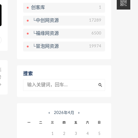
创客库
1
└中创网资源
17289
└福缘网资源
6500
└冒泡网资源
19974
篇
搜索
号
+
«
2026年4月
»
一
二
三
四
五
六
日
1
2
3
4
5