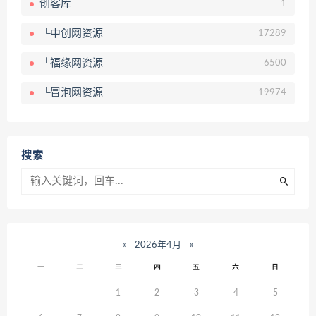
创客库
1
└中创网资源
17289
└福缘网资源
6500
└冒泡网资源
19974
搜索
«
2026年4月
»
一
二
三
四
五
六
日
1
2
3
4
5