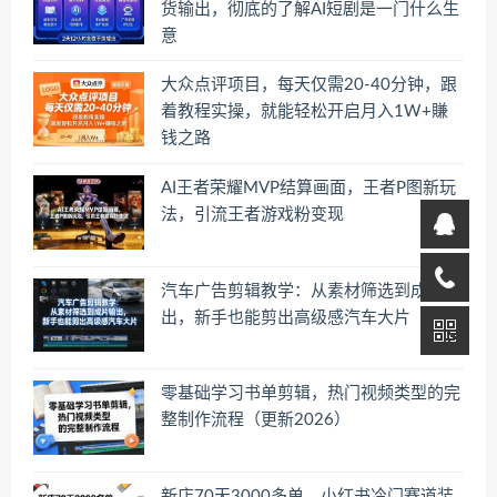
货输出，彻底的了解AI短剧是一门什么生
意
大众点评项目，每天仅需20-40分钟，跟
着教程实操，就能轻松开启月入1W+賺
钱之路
AI王者荣耀MVP结算画面，王者P图新玩
法，引流王者游戏粉变现
汽车广告剪辑教学：从素材筛选到成片输
出，新手也能剪出高级感汽车大片
零基础学习书单剪辑，热门视频类型的完
整制作流程（更新2026）
新店70天3000多单，小红书冷门赛道装