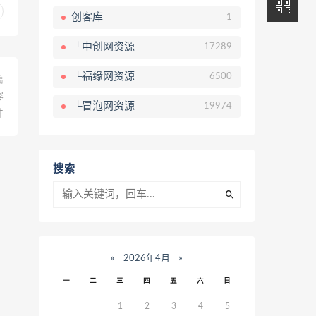
创客库
1
└中创网资源
17289
└福缘网资源
6500
篇
容
└冒泡网资源
19974
件
搜索
«
2026年4月
»
一
二
三
四
五
六
日
1
2
3
4
5