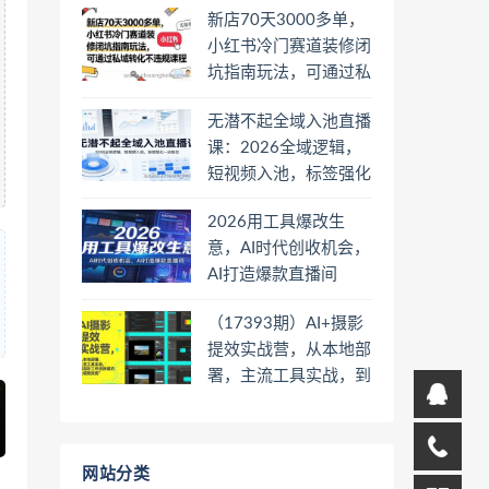
新店70天3000多单，
小红书冷门赛道装修闭
坑指南玩法，可通过私
域转化不违规课程
无潜不起全域入池直播
课：2026全域逻辑，
短视频入池，标签强化
一步到位
2026用工具爆改生
意，AI时代创收机会，
AI打造爆款直播间
（17393期）AI+摄影
提效实战营，从本地部
署，主流工具实战，到
高阶工作流搭建的全链
路技能
网站分类