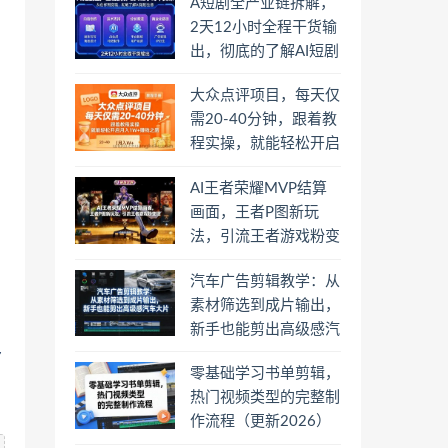
A短剧全产业链拆解，
2天12小时全程干货输
出，彻底的了解AI短剧
是一门什么生意
大众点评项目，每天仅
需20-40分钟，跟着教
程实操，就能轻松开启
月入1W+賺钱之路
AI王者荣耀MVP结算
画面，王者P图新玩
法，引流王者游戏粉变
现
汽车广告剪辑教学：从
素材筛选到成片输出，
新手也能剪出高级感汽
车大片
多
零基础学习书单剪辑，
热门视频类型的完整制
作流程（更新2026）