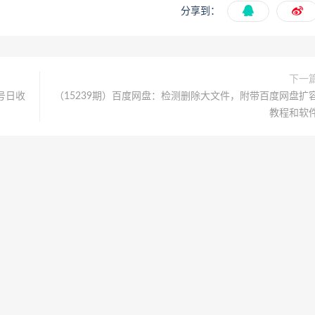
分享到：
下一
号日收
（15239期）百度网盘：检测删除大文件，附带百度网盘扩
教程和软