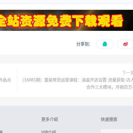
分享到：
下一
作品点
（16081期）童装带货运营课程：涵盖开店设置-流量获取-达
合作三大模块，月销百万
更多介绍
快速搜索
源
VIP介绍