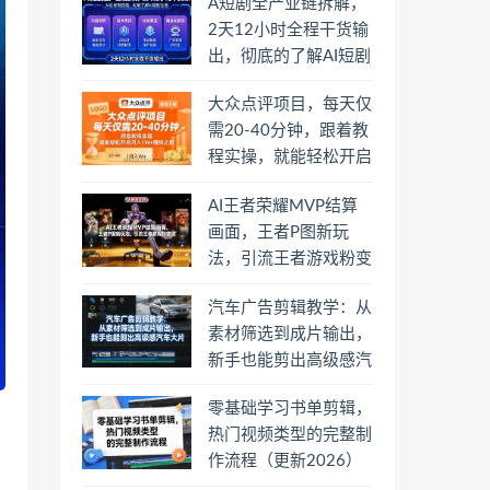
A短剧全产业链拆解，
2天12小时全程干货输
出，彻底的了解AI短剧
是一门什么生意
大众点评项目，每天仅
需20-40分钟，跟着教
程实操，就能轻松开启
月入1W+賺钱之路
AI王者荣耀MVP结算
画面，王者P图新玩
法，引流王者游戏粉变
现
汽车广告剪辑教学：从
素材筛选到成片输出，
新手也能剪出高级感汽
车大片
零基础学习书单剪辑，
热门视频类型的完整制
作流程（更新2026）