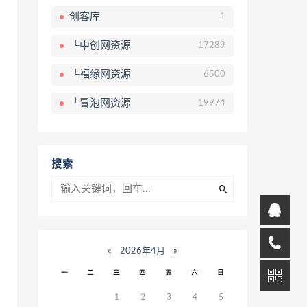
创客库
1
└中创网资源
17289
└福缘网资源
6500
└冒泡网资源
19974
搜索
«
2026年4月
»
一
二
三
四
五
六
日
1
2
3
4
5