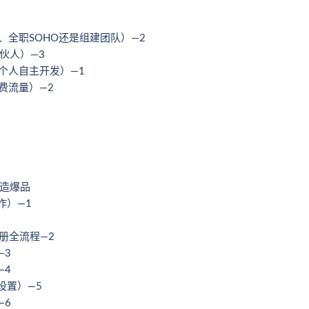
O、全职SOHO还是组建团队）—2
伙人）—3
一个人自主开发）—1
费流量）—2
打造爆品
作）—1
注册全流程—2
—3
—4
藏设置）—5
—6