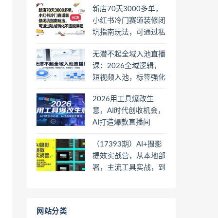
新店70天3000多单，
小红书冷门赛道装修闭
坑指南玩法，可通过私
域转化不违规课程
无潜不起全域入池直播
课：2026全域逻辑，
短视频入池，标签强化
一步到位
2026用工具爆改生
意，AI时代创收机会，
AI打造爆款直播间
（17393期）AI+摄影
提效实战营，从本地部
署，主流工具实战，到
高阶工作流搭建的全链
路技能
网站分类