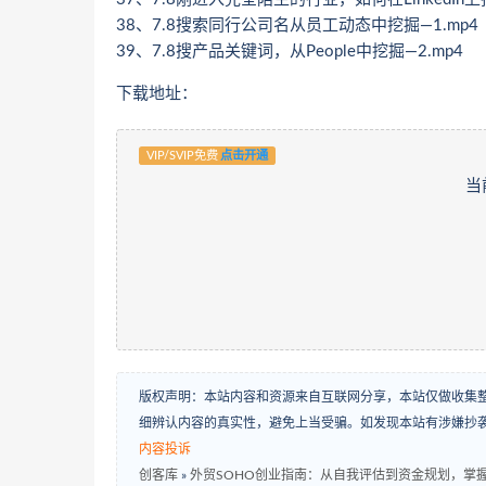
38、7.8搜索同行公司名从员工动态中挖掘—1.mp4
39、7.8搜产品关键词，从People中挖掘—2.mp4
下载地址：
VIP/SVIP免费
点击开通
当
版权声明：本站内容和资源来自互联网分享，本站仅做收集
细辨认内容的真实性，避免上当受骗。如发现本站有涉嫌抄
内容投诉
创客库
»
外贸SOHO创业指南：从自我评估到资金规划，掌握选品