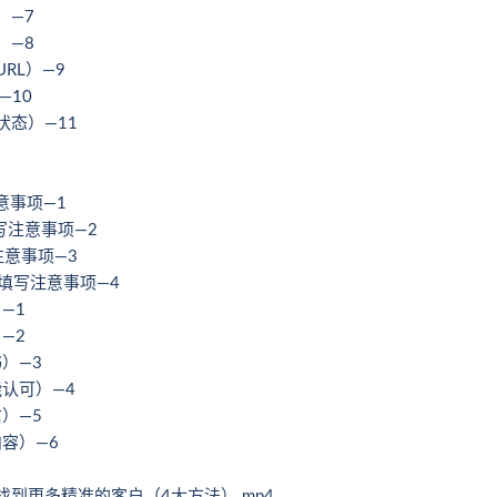
）—7
）—8
URL）—9
—10
状态）—11
注意事项—1
专业填写注意事项—2
写注意事项—3
nd专业填写注意事项—4
）—1
）—2
书）—3
能认可）—4
信）—5
内容）—6
n上找到更多精准的客户（4大方法）.mp4