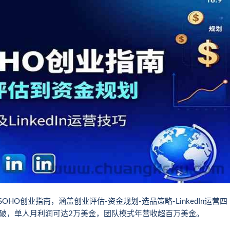
OHO创业指南，涵盖创业评估-资金规划-选品策略-LinkedIn运营四
破，单人月利润可达2万美金，团队模式年营收超百万美金。