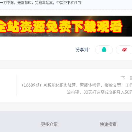
频，一刀不剪，无需剪辑，完播率超高，带货带书杠杠的！
分享到：
下一
（16689期）AI智能体IP实战营，智能体搭建、爆款文案、工
流构建，30天打造高成交IP月入50
更多介绍
快速搜索