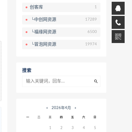
创客库
1
└中创网资源
17289
└福缘网资源
6500
└冒泡网资源
19974
搜索
«
2026年4月
»
一
二
三
四
五
六
日
1
2
3
4
5