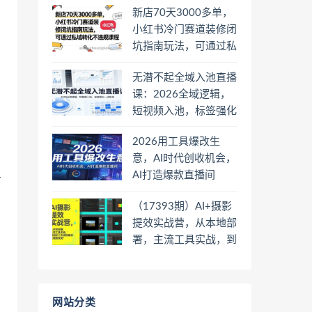
新店70天3000多单，
小红书冷门赛道装修闭
坑指南玩法，可通过私
域转化不违规课程
无潜不起全域入池直播
课：2026全域逻辑，
短视频入池，标签强化
一步到位
2026用工具爆改生
意，AI时代创收机会，
AI打造爆款直播间
步
（17393期）AI+摄影
提效实战营，从本地部
署，主流工具实战，到
高阶工作流搭建的全链
路技能
网站分类