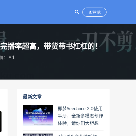
登录
，完播率超高，带货带书杠杠的！
价：￥1
最新文章
即梦Seedance 2.0使用
手册，全新多模态创作
体验，请你们大胆想
象，其余的交给它