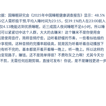
：国睡眠研究会《2025年中国睡眠健康调查报告》显示：48.5%
人需积极干预,平均入睡时间为23:15，仅39.1%的人在23:00前入
),每周仅4.13晚能达到优质睡眠，近三成国人夜间睡眠不足6小时。所以睡
们可以紧紧切中这个人群，大大的去賺米！这个賺米不是你使用食
而是使用音疗，简称音频疗愈，边听着舒缓的节奏，一些看似枯燥的
分享视频。这种音频的完播率超级高，就是因为听着听着自动播放下
没有听不完的，基本都是开着开着睡一晚上，听一晚上。所以这样的
的变现路子，賺钱，还不是简单得很？不费吹灰之力啊！尤其今天分
刀不剪，无需任何后期剪辑，直接可发布！你说，是不是賺钱更进一