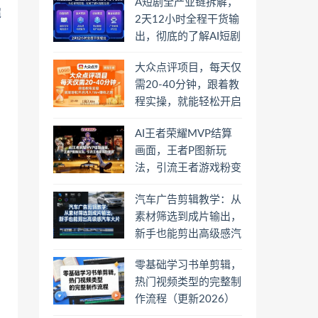
A短剧全产业链拆解，
超
2天12小时全程干货输
出，彻底的了解AI短剧
是一门什么生意
大众点评项目，每天仅
需20-40分钟，跟着教
程实操，就能轻松开启
月入1W+賺钱之路
AI王者荣耀MVP结算
画面，王者P图新玩
法，引流王者游戏粉变
现
汽车广告剪辑教学：从
素材筛选到成片输出，
新手也能剪出高级感汽
车大片
零基础学习书单剪辑，
热门视频类型的完整制
作流程（更新2026）