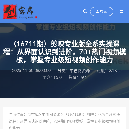
登录
（16711期）剪映专业版全系实操课
程：从界面认识到进阶，70+热门视频模
板，掌握专业级短视频创作能力
2025-11-30 08:00:00
分类：
中创网资源
热度：2.1K
评论：
0
售价：￥1
当前位置：
创客库
中创网资源
（16711期）剪映专业版全系实操
课程：从界面认识到进阶，70+热门视频模板，掌握专业级短视频创
作能力