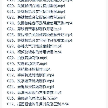
019、关键帧的基本原理及使用技巧.mp4
020、关键帧结合图片使用案例.mp4
021、关键帧结合文字使用案例.mp4
022、关键帧结合蒙版使用案例.mp4
023、关键帧结合不透明度使用案例.mp4
024、剪映自带素材制作开场.mp4
025、蒙版结合关键帧各种创意开场.mp4
026、关键帧结合文字制作开场效果.mp4
027、各种大气开场效果制作.mp4
028、视频剪辑中的常用转场.mp4
029、拍照转场制作.mp4
030、抠图转场制作.mp4
031、遮挡物转场制作.mp4
032、手势特效转场制作.mp4
033、文字遮罩转场制作.mp4
034、无缝丝滑转场制作.mp4
035、高清画质调节常用参数.mp4
036、曲线调色原理及技巧.mp4
037、抠图抠像的作用对象及区别.mp4