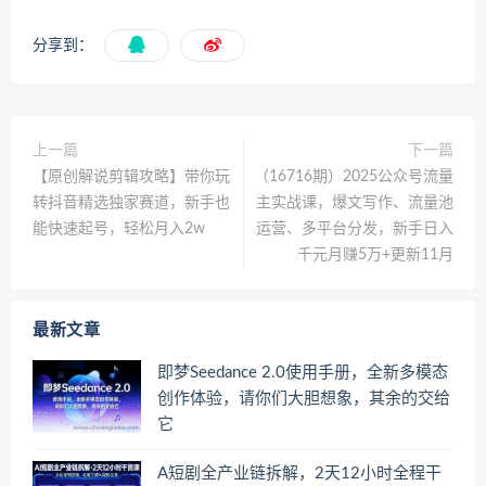
分享到：
上一篇
下一篇
【原创解说剪辑攻略】带你玩
（16716期）2025公众号流量
转抖音精选独家赛道，新手也
主实战课，爆文写作、流量池
能快速起号，轻松月入2w
运营、多平台分发，新手日入
千元月赚5万+更新11月
最新文章
即梦Seedance 2.0使用手册，全新多模态
创作体验，请你们大胆想象，其余的交给
它
A短剧全产业链拆解，2天12小时全程干