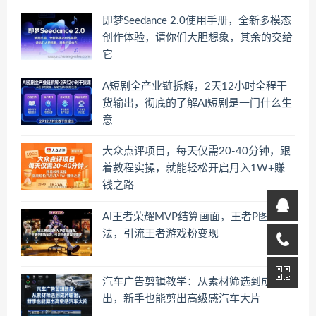
即梦Seedance 2.0使用手册，全新多模态
创作体验，请你们大胆想象，其余的交给
它
A短剧全产业链拆解，2天12小时全程干
货输出，彻底的了解AI短剧是一门什么生
意
大众点评项目，每天仅需20-40分钟，跟
着教程实操，就能轻松开启月入1W+賺
钱之路
AI王者荣耀MVP结算画面，王者P图新玩
法，引流王者游戏粉变现
汽车广告剪辑教学：从素材筛选到成片输
出，新手也能剪出高级感汽车大片