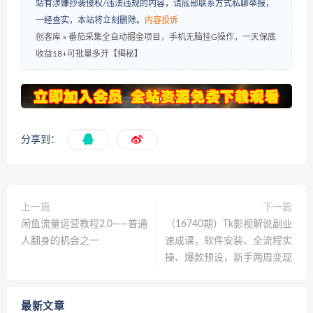
站有涉嫌抄袭侵权/违法违规的内容，请底部联系方式私聊举报，
一经查实，本站将立刻删除。
内容投诉
创客库
»
番茄采集全自动掘金项目，手机无脑挂G操作，一天保底
收益18+可批量多开【揭秘】
分享到：
上一篇
下一篇
闲鱼流量运营教程2.0——普通
（16740期）Tk影视解说副业
人翻身的机会之一
速成课，软件安装、全流程实
操、爆款预设，新手两周变现
最新文章