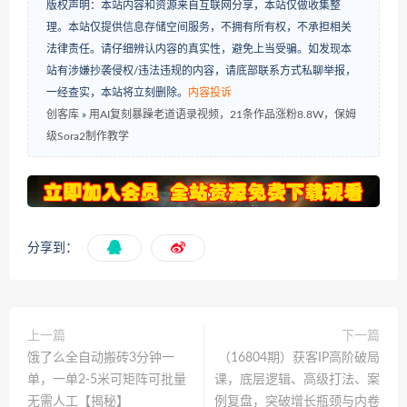
版权声明：本站内容和资源来自互联网分享，本站仅做收集整
理。本站仅提供信息存储空间服务，不拥有所有权，不承担相关
法律责任。请仔细辨认内容的真实性，避免上当受骗。如发现本
站有涉嫌抄袭侵权/违法违规的内容，请底部联系方式私聊举报，
一经查实，本站将立刻删除。
内容投诉
创客库
»
用AI复刻暴躁老道语录视频，21条作品涨粉8.8W，保姆
级Sora2制作教学
分享到：
上一篇
下一篇
饿了么全自动搬砖3分钟一
（16804期）获客IP高阶破局
单，一单2-5米可矩阵可批量
课，底层逻辑、高级打法、案
无需人工【揭秘】
例复盘，突破增长瓶颈与内卷