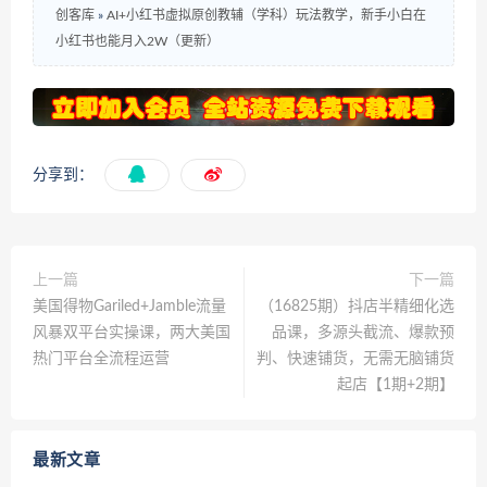
创客库
»
AI+小红书虚拟原创教辅（学科）玩法教学，新手小白在
小红书也能月入2W（更新）
分享到：
上一篇
下一篇
美国得物Gariled+Jamble流量
（16825期）抖店半精细化选
风暴双平台实操课，两大美国
品课，多源头截流、爆款预
热门平台全流程运营
判、快速铺货，无需无脑铺货
起店【1期+2期】
最新文章