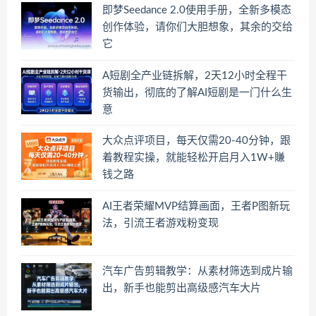
即梦Seedance 2.0使用手册，全新多模态
创作体验，请你们大胆想象，其余的交给
它
A短剧全产业链拆解，2天12小时全程干
货输出，彻底的了解AI短剧是一门什么生
意
大众点评项目，每天仅需20-40分钟，跟
着教程实操，就能轻松开启月入1W+賺
钱之路
AI王者荣耀MVP结算画面，王者P图新玩
法，引流王者游戏粉变现
汽车广告剪辑教学：从素材筛选到成片输
出，新手也能剪出高级感汽车大片