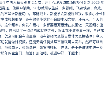
中国人每天观看 2.1 次，并且心理咨询市场规模预计到 2025 年
笔画赛道。使用AI辅助，30秒就可以生成一条视频，飞速快速，高效，
真的不是谁都能切中，都能跟上，都能学会都能赚到钱，很多小小伙
伴生成视频很慢，还有很多小伙伴不会脚本和文案，还有人，半天剪
率，这个频率，你发布素材一条都要累死累活在家里做一天视频才能
视频，自己除了一点点的成就感之外，根本都不敢多看一样，自己都
频，怎么可能会有流量嘛！没有视频怎么做自媒体怎么搞钱呢？今天
不切就能做好视频，还能无需任何处理直接就可以发布，然后可以自
材，带带单词，带带课程，带货嘎嘎猛！你说，是不是赚钱更进一步
个肥年的宝宝们，加油！加油吧，抓紧学好，干起来！