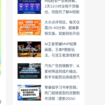
A短剧全产业链拆解，
2天12小时全程干货输
出，彻底的了解AI短剧
是一门什么生意
大众点评项目，每天仅
需20-40分钟，跟着教
程实操，就能轻松开启
月入1W+賺钱之路
AI王者荣耀MVP结算
画面，王者P图新玩
法，引流王者游戏粉变
现
汽车广告剪辑教学：从
素材筛选到成片输出，
新手也能剪出高级感汽
车大片
零基础学习书单剪辑，
热门视频类型的完整制
作流程（更新2026）
明