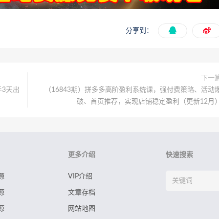
分享到：
下一
3天出
（16843期）拼多多高阶盈利系统课，强付费策略、活动
破、首页推荐，实现店铺稳定盈利（更新12月
更多介绍
快速搜索
源
VIP介绍
源
文章存档
源
网站地图