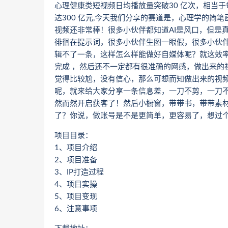
心理健康类短视频日均播放量突破30 亿次，相当于每个
达300 亿元,今天我们分享的赛道是，心理学的简
视频还非常棒！很多小伙伴都知道AI是风口，但是
徘徊在提示词，很多小伙伴生图一眼假，很多小伙
辑不了一条，这样怎么样能做好自媒体呢？就这效
完成 ，然后还不一定都有很准确的网感，做出来的
觉得比较尬，没有信心，那么可想而知做出来的视
呢，就来给大家分享一条信息差，一刀不剪，一刀
然而然开启获客了！然后小橱窗，带带书，带带素
了？你说，做账号是不是更简单，更容易了，想过
项目目录：
1、项目介绍
2、项目准备
3、IP打造过程
4、项目实操
5、项目变现
6、注意事项