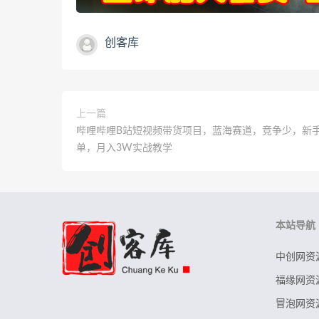
创客库
上一篇
哔哩哔哩B站短视频带货项目，蓝海赛道，竞争少，新手
单，月入3W实战教学
本站导航
中创网资
福缘网资
冒泡网资