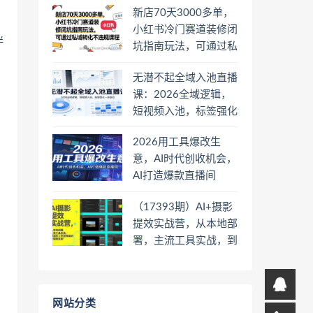
新店70天3000多单，
小红书冷门赛道装修闭
伴
坑指南玩法，可通过私
域转化不违规课程
无潜不起全域入池直播
课：2026全域逻辑，
短视频入池，标签强化
一步到位
2026用工具爆改生
意，AI时代创收机会，
AI打造爆款直播间
（17393期）AI+摄影
提效实战营，从本地部
署，主流工具实战，到
高阶工作流搭建的全链
路技能
网站分类