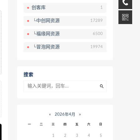
创客库
1
└中创网资源
17289
└福缘网资源
6500
└冒泡网资源
19974
搜索
«
2026年4月
»
一
二
三
四
五
六
日
1
2
3
4
5