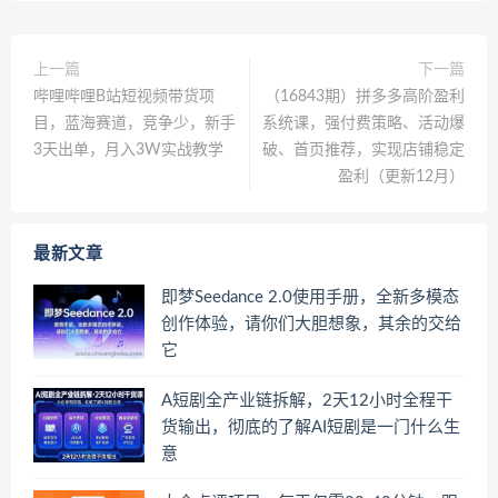
上一篇
下一篇
哔哩哔哩B站短视频带货项
（16843期）拼多多高阶盈利
目，蓝海赛道，竞争少，新手
系统课，强付费策略、活动爆
3天出单，月入3W实战教学
破、首页推荐，实现店铺稳定
盈利（更新12月）
最新文章
即梦Seedance 2.0使用手册，全新多模态
创作体验，请你们大胆想象，其余的交给
它
A短剧全产业链拆解，2天12小时全程干
货输出，彻底的了解AI短剧是一门什么生
意