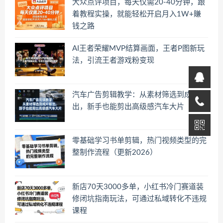
大众点评项目，每天仅需20-40分钟，跟
着教程实操，就能轻松开启月入1W+賺
钱之路
AI王者荣耀MVP结算画面，王者P图新玩
法，引流王者游戏粉变现
汽车广告剪辑教学：从素材筛选到成片输
出，新手也能剪出高级感汽车大片
零基础学习书单剪辑，热门视频类型的完
整制作流程（更新2026）
新店70天3000多单，小红书冷门赛道装
修闭坑指南玩法，可通过私域转化不违规
课程