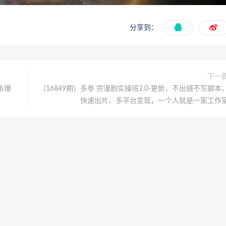
分享到：
下一
条爆
（16849期）多参 宗漫剧实操班2.0-更新，不出镜不写脚本
快速出片、多平台变现，一个人就是一家工作