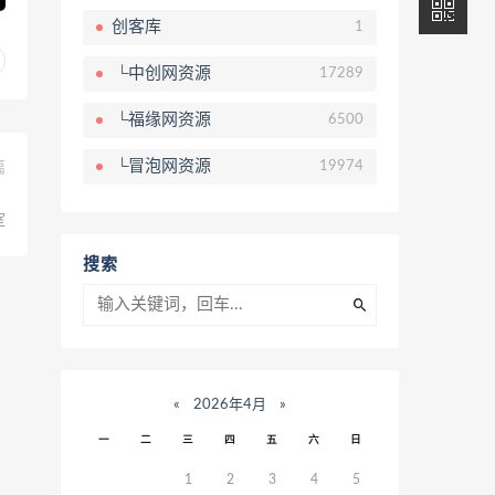
创客库
1
└中创网资源
17289
└福缘网资源
6500
└冒泡网资源
19974
篇
、
室
搜索
«
2026年4月
»
一
二
三
四
五
六
日
1
2
3
4
5