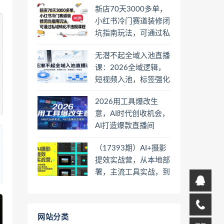
新店70天3000多单，
小红书冷门赛道装修闭
坑指南玩法，可通过私
域转化不违规课程
无潜不起全域入池直播
课：2026全域逻辑，
短视频入池，标签强化
一步到位
2026用工具爆改生
意，AI时代创收机会，
AI打造爆款直播间
（17393期）AI+摄影
提效实战营，从本地部
署，主流工具实战，到
高阶工作流搭建的全链
路技能
网站分类