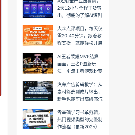
A短剧全产业链拆解，
2天12小时全程干货输
出，彻底的了解AI短剧
是一门什么生意
大众点评项目，每天仅
需20-40分钟，跟着教
程实操，就能轻松开启
月入1W+賺钱之路
AI王者荣耀MVP结算
画面，王者P图新玩
法，引流王者游戏粉变
现
汽车广告剪辑教学：从
素材筛选到成片输出，
新手也能剪出高级感汽
车大片
零基础学习书单剪辑，
热门视频类型的完整制
作流程（更新2026）