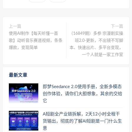
上一篇
下一篇
使用AI制作【每天听懂一首
（16849期）多参 宗漫剧实操
歌】动听音乐赛道视频，条条
班2.0-更新，不出镜不写脚
爆款，变现简单
本、快速出片、多平台变现，
一个人就是一家工作室
最新文章
即梦Seedance 2.0使用手册，全新多模态
创作体验，请你们大胆想象，其余的交给
它
A短剧全产业链拆解，2天12小时全程干
货输出，彻底的了解AI短剧是一门什么生
意