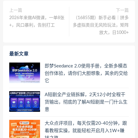
上一篇
下一篇
2026年来做AI微课，一单8张
（16855期）新手必看｜拼多
+，风口暴利，告别打工
多虚拟类目无风险玩法，矩阵
放大，日1000+
最新文章
即梦Seedance 2.0使用手册，全新多模态
创作体验，请你们大胆想象，其余的交给
它
A短剧全产业链拆解，2天12小时全程干
货输出，彻底的了解AI短剧是一门什么生
意
大众点评项目，每天仅需20-40分钟，跟
着教程实操，就能轻松开启月入1W+賺